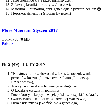
Jakie tajemnice kryje przed nami styczeń?
Z dawnej kroniki – pożary w Jaraczewie
Maiorum… humorum, czyli genealogia z przymrużeniem 😉
Horoskop genealoga (styczeń-kwiecień)
More Maiorum Styczeń 2017
1 plik(i)
38.78 MB
Pobierz
Nr 2 (49) | LUTY 2017
“Niektórzy są niezadowoleni z faktu, że poszukiwania
przodków kosztują” – rozmowa z Joanną Lubierską-
Lewandowską,
Tereny zabużańskie a badania genealogiczne,
O kodeksie etycznym archiwisty,
Duchoborcy i skopcy – wątek polski w rosyjskich sektach,
Czarny rynek – handel w okupowanej Warszawie,
Ukraińskie muzea jako źródło dla genealoga,