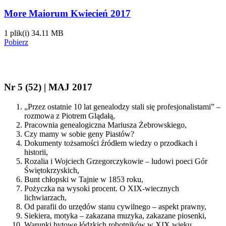
More Maiorum Kwiecień 2017
1 plik(i)
34.11 MB
Pobierz
Nr 5 (52) | MAJ 2017
„Przez ostatnie 10 lat genealodzy stali się profesjonalistami” –
rozmowa z Piotrem Glądałą,
Pracownia genealogiczna Mariusza Żebrowskiego,
Czy mamy w sobie geny Piastów?
Dokumenty tożsamości źródłem wiedzy o przodkach i
historii,
Rozalia i Wojciech Grzegorczykowie – ludowi poeci Gór
Świętokrzyskich,
Bunt chłopski w Tajnie w 1853 roku,
Pożyczka na wysoki procent. O XIX-wiecznych
lichwiarzach,
Od parafii do urzędów stanu cywilnego – aspekt prawny,
Siekiera, motyka – zakazana muzyka, zakazane piosenki,
Warunki bytowe łódzkich robotników w XIX wieku,