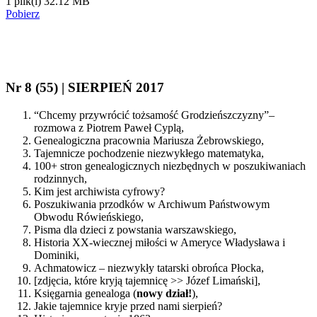
1 plik(i)
32.12 MB
Pobierz
Nr 8 (55) | SIERPIEŃ 2017
“Chcemy przywrócić tożsamość Grodzieńszczyzny”–
rozmowa z Piotrem Paweł Cyplą,
Genealogiczna pracownia Mariusza Żebrowskiego,
Tajemnicze pochodzenie niezwykłego matematyka,
100+ stron genealogicznych niezbędnych w poszukiwaniach
rodzinnych,
Kim jest archiwista cyfrowy?
Poszukiwania przodków w Archiwum Państwowym
Obwodu Rówieńskiego,
Pisma dla dzieci z powstania warszawskiego,
Historia XX-wiecznej miłości w Ameryce Władysława i
Dominiki,
Achmatowicz – niezwykły tatarski obrońca Płocka,
[zdjęcia, które kryją tajemnicę >> Józef Limański],
Księgarnia genealoga (
nowy dział!
),
Jakie tajemnice kryje przed nami sierpień?