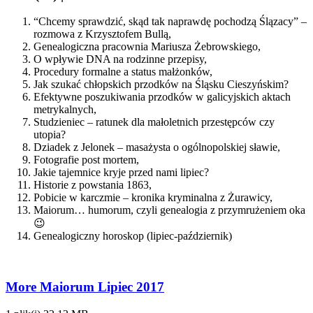
“Chcemy sprawdzić, skąd tak naprawdę pochodzą Ślązacy” –
rozmowa z Krzysztofem Bullą,
Genealogiczna pracownia Mariusza Żebrowskiego,
O wpływie DNA na rodzinne przepisy,
Procedury formalne a status małżonków,
Jak szukać chłopskich przodków na Śląsku Cieszyńskim?
Efektywne poszukiwania przodków w galicyjskich aktach
metrykalnych,
Studzieniec – ratunek dla małoletnich przestępców czy
utopia?
Dziadek z Jelonek – masażysta o ogólnopolskiej sławie,
Fotografie post mortem,
Jakie tajemnice kryje przed nami lipiec?
Historie z powstania 1863,
Pobicie w karczmie – kronika kryminalna z Żurawicy,
Maiorum… humorum, czyli genealogia z przymrużeniem oka
😉
Genealogiczny horoskop (lipiec-październik)
More Maiorum Lipiec 2017