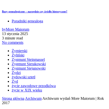
Bazy genealogiczne – narzędzie czy źródło historyczne?
Poradniki genealoga
by
More Maiorum
13 stycznia 2025
3 minute read
No comments
Żymierski
Żyliński
Zygmunt Steinmassel
Zygmunt Sierakowski
Zygmunt Siejanowski
Żydzi
żydowski sztetl
Żyd
życie zawodowe przodkówa
życie w XIX wieku
Strona główna
Archiwum
Archiwum wydań More Maiorum | Rok
2017