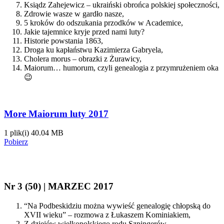
Ksiądz Zahejewicz – ukraiński obrońca polskiej społeczności,
Zdrowie wasze w gardło nasze,
5 kroków do odszukania przodków w Academice,
Jakie tajemnice kryje przed nami luty?
Historie powstania 1863,
Droga ku kapłaństwu Kazimierza Gabryela,
Cholera morus – obrazki z Żurawicy,
Maiorum… humorum, czyli genealogia z przymrużeniem oka
😉
More Maiorum luty 2017
1 plik(i)
40.04 MB
Pobierz
Nr 3 (50) | MARZEC 2017
“Na Podbeskidziu można wywieść genealogię chłopską do
XVII wieku” – rozmowa z Łukaszem Kominiakiem,
Z dziejów wielkopolskiego rodu Szpingerów,