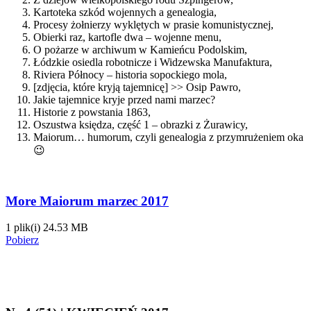
Kartoteka szkód wojennych a genealogia,
Procesy żołnierzy wyklętych w prasie komunistycznej,
Obierki raz, kartofle dwa – wojenne menu,
O pożarze w archiwum w Kamieńcu Podolskim,
Łódzkie osiedla robotnicze i Widzewska Manufaktura,
Riviera Północy – historia sopockiego mola,
[zdjęcia, które kryją tajemnicę] >> Osip Pawro,
Jakie tajemnice kryje przed nami marzec?
Historie z powstania 1863,
Oszustwa księdza, część 1 – obrazki z Żurawicy,
Maiorum… humorum, czyli genealogia z przymrużeniem oka
😉
More Maiorum marzec 2017
1 plik(i)
24.53 MB
Pobierz