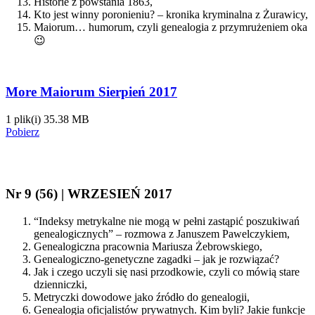
Historie z powstania 1863,
Kto jest winny poronieniu? – kronika kryminalna z Żurawicy,
Maiorum… humorum, czyli genealogia z przymrużeniem oka
😉
More Maiorum Sierpień 2017
1 plik(i)
35.38 MB
Pobierz
Nr 9 (56) | WRZESIEŃ 2017
“Indeksy metrykalne nie mogą w pełni zastąpić poszukiwań
genealogicznych” – rozmowa z Januszem Pawelczykiem,
Genealogiczna pracownia Mariusza Żebrowskiego,
Genealogiczno-genetyczne zagadki – jak je rozwiązać?
Jak i czego uczyli się nasi przodkowie, czyli co mówią stare
dzienniczki,
Metryczki dowodowe jako źródło do genealogii,
Genealogia oficjalistów prywatnych. Kim byli? Jakie funkcje