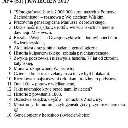
Nr 4 (51) | KWIECIEŃ 2017
“Sfotografowaliśmy już 900 000 stron metryk z Pomorza
Zachodniego” – rozmowa z Wojciechem Wilskim,
Pracownia genealogiczna Mariusza Żebrowskiego,
Działalność majątkowa rodów włościańskich na terenie
dawnego Mazowsza,
Rozalia i Wojciech Grzegorczykowie – ludowi poeci Gór
Świętokrzyskich,
Akta miast oraz gmin a badania genealogiczne,
Historia kulparkowskiego szpitala psychiatrycznego,
Zwykła pocztówka i niezwykła historia. 77 lat od zbrodni
katyńskiej,
Moda w okupowanej Warszawie,
Czterech braci rozstrzelanych za to, że byli Polakami,
Rozmowa z najstarszymi członkami rodziny to podstawa,
Ona i On – potrawy wielkanocne,
Jakie tajemnice kryje przed nami kwiecień?
Historie z powstania 1863,
Oszustwa księdza, część 2 – obrazki z Żurawicy,
Maiorum… humorum, czyli genealogia z przymrużeniem oka
😉
Genealogiczny horoskop (kwiecień-lipiec)