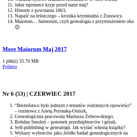
Jakie tajemnice kryje przed nami maj?
Historie z powstania 1863,
Napaść na leśniczego – kronika kryminalna z Żurawicy,
Maiorum… humorum, czyli genealogia z przymrużeniem oka
😉
More Maiorum Maj 2017
1 plik(i)
35.70 MB
Pobierz
Nr 6 (53) | CZERWIEC 2017
“Bieżeństwo było jednym z tematów rodzinnych opowieści”
– rozmowa z Anetą Prymaką-Oniszk,
Genealogiczna pracownia Mariusza Żebrowskiego,
Bohdan Smoleń – potomek przedsiębiorców i górali,
Self-publishing w genealogii. Jak wydać własną książkę?
Wykazy wyborców jako źródło badań genealogicznych na