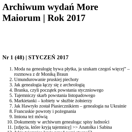
Archiwum wydań More
Maiorum | Rok 2017
Nr 1 (48) | STYCZEŃ 2017
Moda na genealogię bywa płytka, ja szukam czegoś więcej” –
rozmowa z dr Moniką Braun
Umundurowanie pruskiej piechoty
Jak genealogia łączy się z archeologią
Branka, czyli początek powstania styczniowego
Tajemniczy skarb powstania listopadowego
Markietanki – kobiety w służbie żołnierzy
Jak Hawryło został Piasiecznikiem – genealogia na Ukrainie
Francuskie powroty i pożegnania
Imiona też mówią
Dokumenty w archiwum genealoga: spisy ludności
[zdjęcia, które kryją tajemnicę] >> Anatolka i Sabina