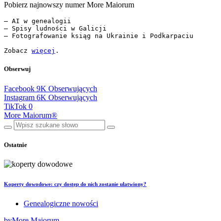
Pobierz najnowszy numer More Maiorum
— AI w genealogii

— Spisy ludności w Galicji

— Fotografowanie ksiąg na Ukrainie i Podkarpaciu

Zobacz 
więcej
.
Obserwuj
Facebook
9K
Obserwujących
Instagram
6K
Obserwujących
TikTok
0
More Maiorum®
Ostatnie
Koperty dowodowe: czy dostęp do nich zostanie ułatwiony?
Genealogiczne nowości
by
More Maiorum