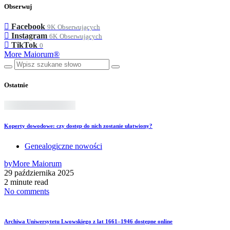
Obserwuj
Facebook
9K
Obserwujących
Instagram
6K
Obserwujących
TikTok
0
More Maiorum®
Ostatnie
Koperty dowodowe: czy dostęp do nich zostanie ułatwiony?
Genealogiczne nowości
by
More Maiorum
29 października 2025
2 minute read
No comments
Archiwa Uniwersytetu Lwowskiego z lat 1661–1946 dostępne online