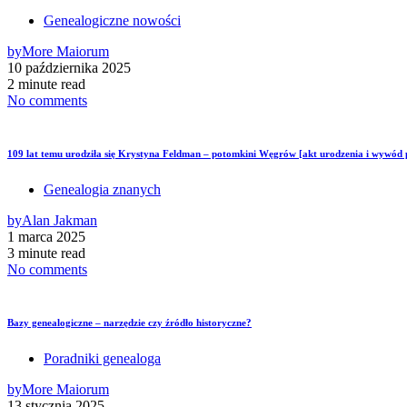
Genealogiczne nowości
by
More Maiorum
10 października 2025
2 minute read
No comments
109 lat temu urodziła się Krystyna Feldman – potomkini Węgrów [akt urodzenia i wywód
Genealogia znanych
by
Alan Jakman
1 marca 2025
3 minute read
No comments
Bazy genealogiczne – narzędzie czy źródło historyczne?
Poradniki genealoga
by
More Maiorum
13 stycznia 2025