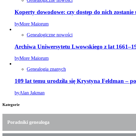
Genealogiczne nowości
Koperty dowodowe: czy dostęp do nich zostanie
by
More Maiorum
Genealogiczne nowości
Archiwa Uniwersytetu Lwowskiego z lat 1661–19
by
More Maiorum
Genealogia znanych
109 lat temu urodziła się Krystyna Feldman – 
by
Alan Jakman
Kategorie
Poradniki genealoga