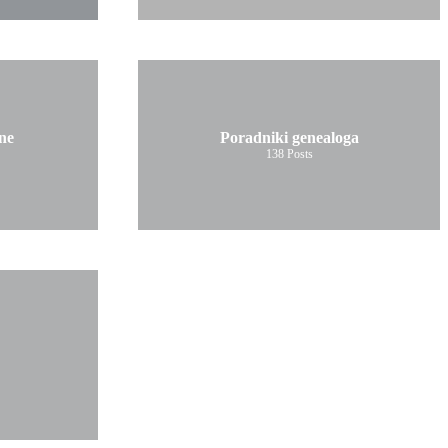
ne
Poradniki genealoga
138
Posts