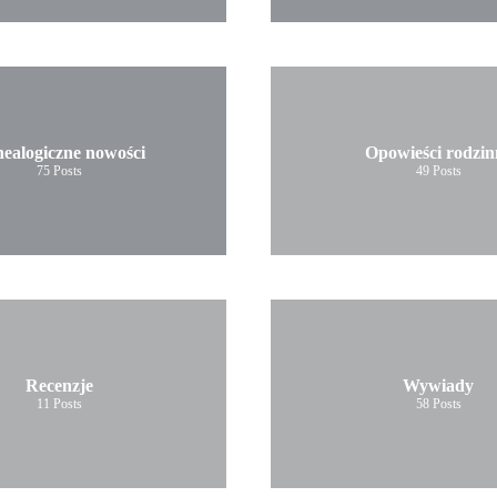
ealogiczne nowości
Opowieści rodzin
75
Posts
49
Posts
Recenzje
Wywiady
11
Posts
58
Posts