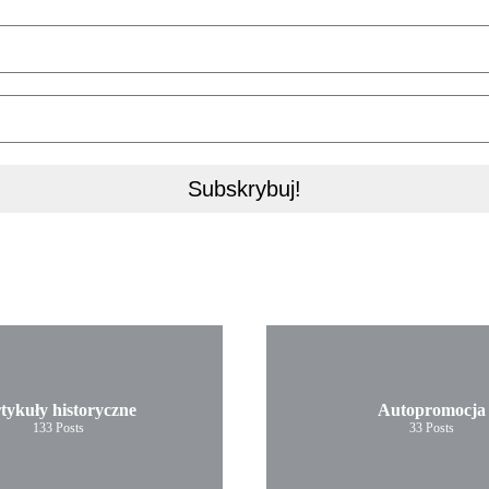
tykuły historyczne
Autopromocja
133
Posts
33
Posts