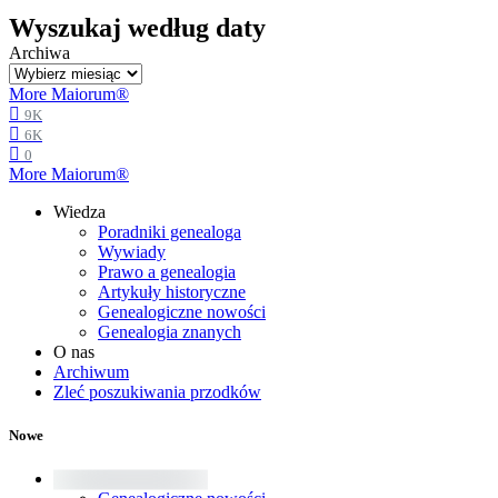
Wyszukaj według daty
Archiwa
More Maiorum®
9K
6K
0
More Maiorum®
Wiedza
Poradniki genealoga
Wywiady
Prawo a genealogia
Artykuły historyczne
Genealogiczne nowości
Genealogia znanych
O nas
Archiwum
Zleć poszukiwania przodków
Nowe