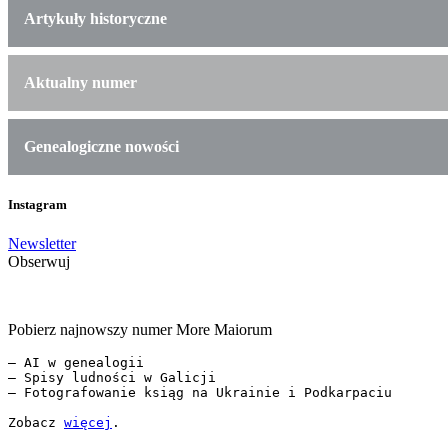
Artykuły historyczne
Aktualny numer
Genealogiczne nowości
Instagram
Newsletter
Obserwuj
Pobierz najnowszy numer More Maiorum
— AI w genealogii

— Spisy ludności w Galicji

— Fotografowanie ksiąg na Ukrainie i Podkarpaciu

Zobacz 
więcej
.