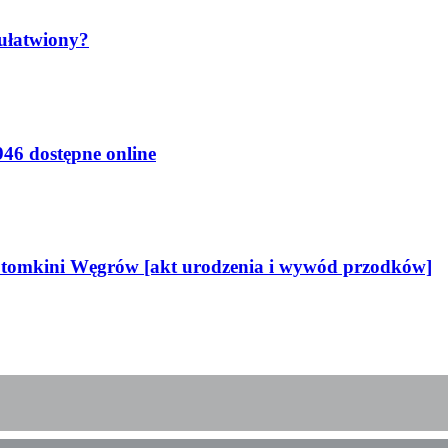
 ułatwiony?
46 dostępne online
potomkini Węgrów [akt urodzenia i wywód przodków]