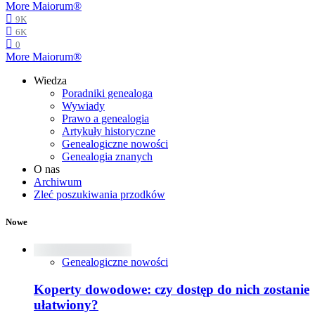
More Maiorum®
9K
6K
0
More Maiorum®
Wiedza
Poradniki genealoga
Wywiady
Prawo a genealogia
Artykuły historyczne
Genealogiczne nowości
Genealogia znanych
O nas
Archiwum
Zleć poszukiwania przodków
Nowe
Genealogiczne nowości
Koperty dowodowe: czy dostęp do nich zostanie
ułatwiony?