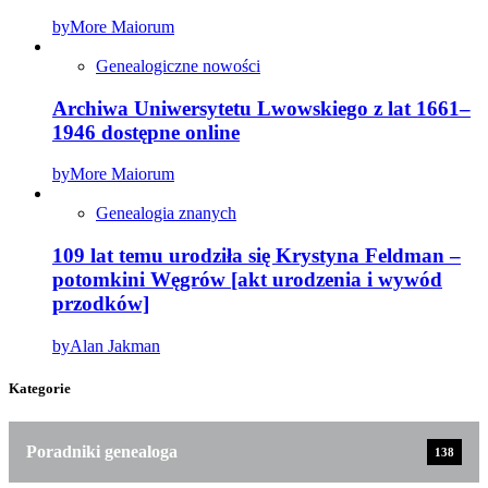
by
More Maiorum
Genealogiczne nowości
Archiwa Uniwersytetu Lwowskiego z lat 1661–
1946 dostępne online
by
More Maiorum
Genealogia znanych
109 lat temu urodziła się Krystyna Feldman –
potomkini Węgrów [akt urodzenia i wywód
przodków]
by
Alan Jakman
Kategorie
Poradniki genealoga
138