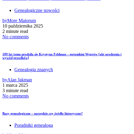
Genealogiczne nowości
by
More Maiorum
10 października 2025
2 minute read
No comments
109 lat temu urodziła się Krystyna Feldman – potomkini Węgrów [akt urodzenia i
wywód przodków]
Genealogia znanych
by
Alan Jakman
1 marca 2025
3 minute read
No comments
Bazy genealogiczne – narzędzie czy źródło historyczne?
Poradniki genealoga