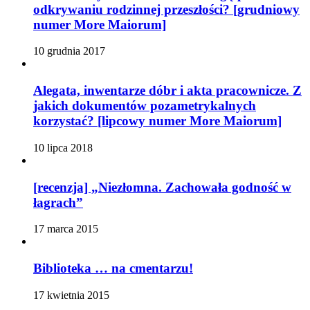
odkrywaniu rodzinnej przeszłości? [grudniowy
numer More Maiorum]
10 grudnia 2017
Alegata, inwentarze dóbr i akta pracownicze. Z
jakich dokumentów pozametrykalnych
korzystać? [lipcowy numer More Maiorum]
10 lipca 2018
[recenzja] „Niezłomna. Zachowała godność w
łagrach”
17 marca 2015
Biblioteka … na cmentarzu!
17 kwietnia 2015