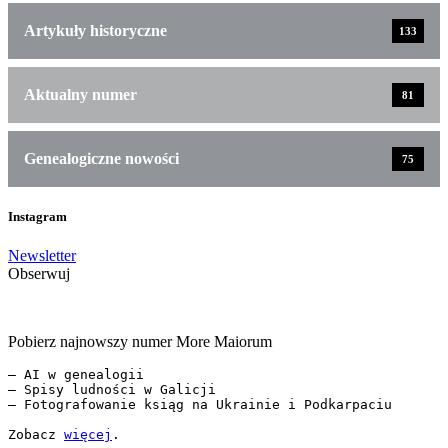
Artykuły historyczne
133
Aktualny numer
81
Genealogiczne nowości
75
Instagram
Newsletter
Obserwuj
Pobierz najnowszy numer More Maiorum
— AI w genealogii

— Spisy ludności w Galicji

— Fotografowanie ksiąg na Ukrainie i Podkarpaciu

Zobacz 
więcej
.