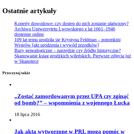
Ostatnie artykuły
Koperty dowodowe: czy dostęp do nich zostanie ułatwiony?
Archiwa Uniwersytetu Lwowskiego z lat 1661–1946
dostępne online
109 lat temu urodziła się Krystyna Feldman – potomkini
Węgrów [akt urodzenia i wywód przodków]
Bazy genealogiczne – narzędzie czy źródło historyczne?
Skanowanie ksiąg grodzkich wileńskich. Pierwsze zdjęcia już
w Skanotece
Przeczytaj także
„Zostać zamordowanym przez UPA czy zginąć
od bomb?” – wspomnienia z wojennego Łucka
18 lipca 2016
Jak akta wytworzone w PRL mogą pomóc w