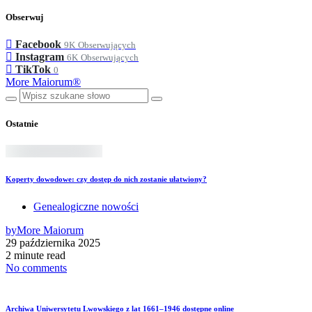
Obserwuj
Facebook
9K
Obserwujących
Instagram
6K
Obserwujących
TikTok
0
More Maiorum®
Ostatnie
Koperty dowodowe: czy dostęp do nich zostanie ułatwiony?
Genealogiczne nowości
by
More Maiorum
29 października 2025
2 minute read
No comments
Archiwa Uniwersytetu Lwowskiego z lat 1661–1946 dostępne online