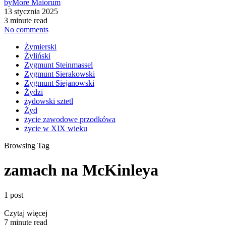
by
More Maiorum
13 stycznia 2025
3 minute read
No comments
Żymierski
Żyliński
Zygmunt Steinmassel
Zygmunt Sierakowski
Zygmunt Siejanowski
Żydzi
żydowski sztetl
Żyd
życie zawodowe przodkówa
życie w XIX wieku
Browsing Tag
zamach na McKinleya
1 post
Czytaj więcej
7 minute read