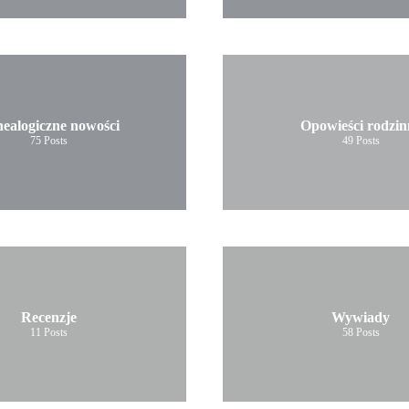
ealogiczne nowości
Opowieści rodzin
75
Posts
49
Posts
Recenzje
Wywiady
11
Posts
58
Posts