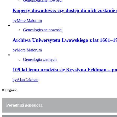
Genealogiczne nowości
Koperty dowodowe: czy dostęp do nich zostanie
by
More Maiorum
Genealogiczne nowości
Archiwa Uniwersytetu Lwowskiego z lat 1661–19
by
More Maiorum
Genealogia znanych
109 lat temu urodziła się Krystyna Feldman – 
by
Alan Jakman
Kategorie
Poradniki genealoga