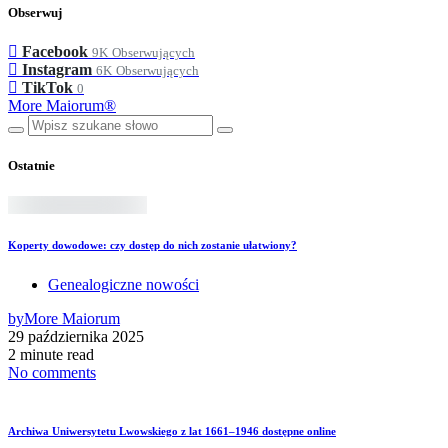
Obserwuj
Facebook
9K
Obserwujących
Instagram
6K
Obserwujących
TikTok
0
More Maiorum®
Ostatnie
Koperty dowodowe: czy dostęp do nich zostanie ułatwiony?
Genealogiczne nowości
by
More Maiorum
29 października 2025
2 minute read
No comments
Archiwa Uniwersytetu Lwowskiego z lat 1661–1946 dostępne online