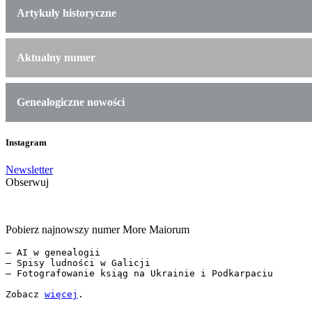
Artykuły historyczne
Aktualny numer
Genealogiczne nowości
Instagram
Newsletter
Obserwuj
Pobierz najnowszy numer More Maiorum
— AI w genealogii

— Spisy ludności w Galicji

— Fotografowanie ksiąg na Ukrainie i Podkarpaciu

Zobacz 
więcej
.