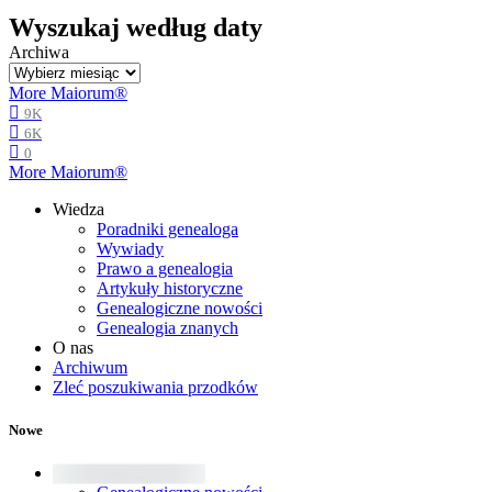
Wyszukaj według daty
Archiwa
More Maiorum®
9K
6K
0
More Maiorum®
Wiedza
Poradniki genealoga
Wywiady
Prawo a genealogia
Artykuły historyczne
Genealogiczne nowości
Genealogia znanych
O nas
Archiwum
Zleć poszukiwania przodków
Nowe