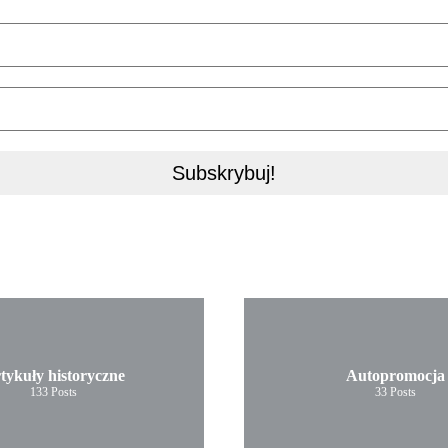
tykuły historyczne
Autopromocja
133
Posts
33
Posts