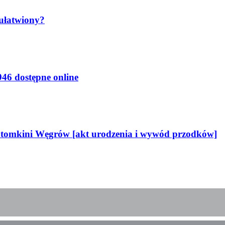
 ułatwiony?
46 dostępne online
potomkini Węgrów [akt urodzenia i wywód przodków]