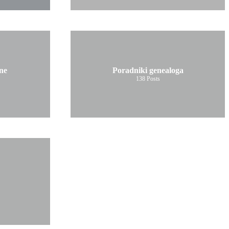
ne
Poradniki genealoga
138
Posts