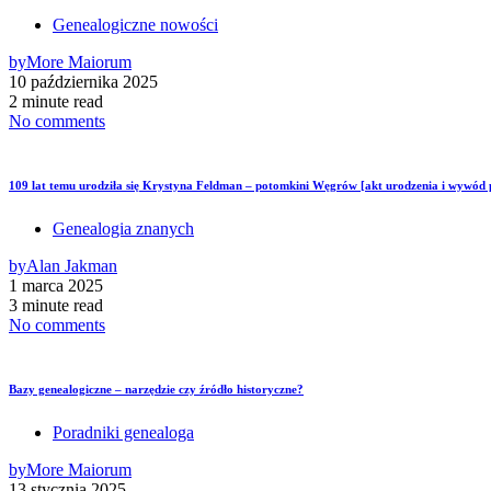
Genealogiczne nowości
by
More Maiorum
10 października 2025
2 minute read
No comments
109 lat temu urodziła się Krystyna Feldman – potomkini Węgrów [akt urodzenia i wywód
Genealogia znanych
by
Alan Jakman
1 marca 2025
3 minute read
No comments
Bazy genealogiczne – narzędzie czy źródło historyczne?
Poradniki genealoga
by
More Maiorum
13 stycznia 2025