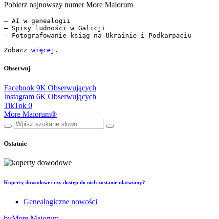
Pobierz najnowszy numer More Maiorum
— AI w genealogii

— Spisy ludności w Galicji

— Fotografowanie ksiąg na Ukrainie i Podkarpaciu

Zobacz 
więcej
.
Obserwuj
Facebook
9K
Obserwujących
Instagram
6K
Obserwujących
TikTok
0
More Maiorum®
Ostatnie
Koperty dowodowe: czy dostęp do nich zostanie ułatwiony?
Genealogiczne nowości
by
More Maiorum