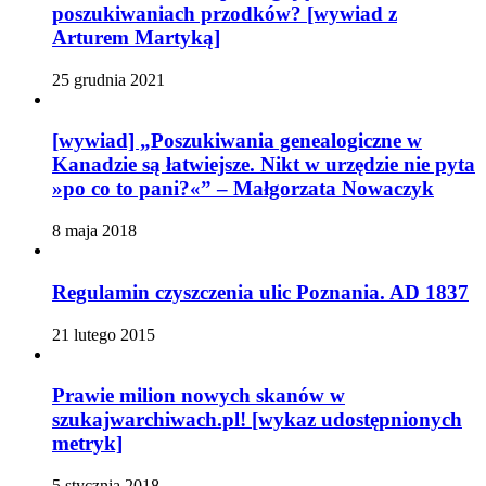
poszukiwaniach przodków? [wywiad z
Arturem Martyką]
25 grudnia 2021
[wywiad] „Poszukiwania genealogiczne w
Kanadzie są łatwiejsze. Nikt w urzędzie nie pyta
»po co to pani?«” – Małgorzata Nowaczyk
8 maja 2018
Regulamin czyszczenia ulic Poznania. AD 1837
21 lutego 2015
Prawie milion nowych skanów w
szukajwarchiwach.pl! [wykaz udostępnionych
metryk]
5 stycznia 2018