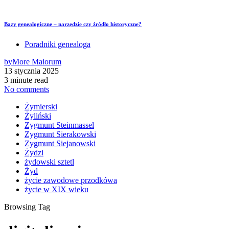
Bazy genealogiczne – narzędzie czy źródło historyczne?
Poradniki genealoga
by
More Maiorum
13 stycznia 2025
3 minute read
No comments
Żymierski
Żyliński
Zygmunt Steinmassel
Zygmunt Sierakowski
Zygmunt Siejanowski
Żydzi
żydowski sztetl
Żyd
życie zawodowe przodkówa
życie w XIX wieku
Browsing Tag