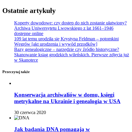
Ostatnie artykuły
Koperty dowodowe: czy dostęp do nich zostanie ułatwiony?
Archiwa Uniwersytetu Lwowskiego z lat 1661–1946
dostępne online
109 lat temu urodziła się Krystyna Feldman – potomkini
Węgrów [akt urodzenia i wywód przodków]
Bazy genealogiczne – narzędzie czy źródło historyczne?
Skanowanie ksiąg grodzkich wileńskich. Pierwsze zdjęcia już
w Skanotece
Przeczytaj także
Konserwacja archiwaliów w domu, księgi
metrykalne na Ukrainie i genealogia w USA
30 czerwca 2020
Jak badania DNA pomagają w