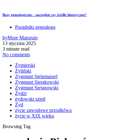
Bazy genealogiczne – narzędzie czy źródło historyczne?
Poradniki genealoga
by
More Maiorum
13 stycznia 2025
3 minute read
No comments
Żymierski
Żyliński
Zygmunt Steinmassel
Zygmunt Sierakowski
Zygmunt Siejanowski
Żydzi
żydowski sztetl
Żyd
życie zawodowe przodkówa
życie w XIX wieku
Browsing Tag