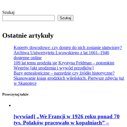
Szukaj
Szukaj
Ostatnie artykuły
Koperty dowodowe: czy dostęp do nich zostanie ułatwiony?
Archiwa Uniwersytetu Lwowskiego z lat 1661–1946
dostępne online
109 lat temu urodziła się Krystyna Feldman – potomkini
Węgrów [akt urodzenia i wywód przodków]
Bazy genealogiczne – narzędzie czy źródło historyczne?
Skanowanie ksiąg grodzkich wileńskich. Pierwsze zdjęcia już
w Skanotece
Przeczytaj także
[wywiad] „We Francji w 1926 roku ponad 70
tys. Polaków pracowało w kopalniach” –