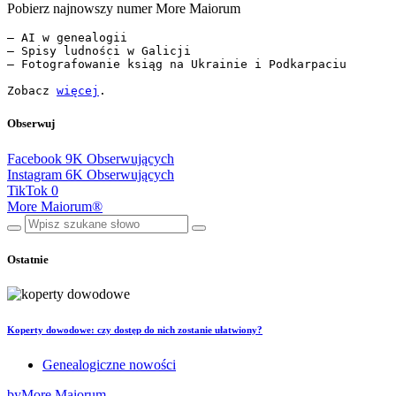
Pobierz najnowszy numer More Maiorum
— AI w genealogii

— Spisy ludności w Galicji

— Fotografowanie ksiąg na Ukrainie i Podkarpaciu

Zobacz 
więcej
.
Obserwuj
Facebook
9K
Obserwujących
Instagram
6K
Obserwujących
TikTok
0
More Maiorum®
Ostatnie
Koperty dowodowe: czy dostęp do nich zostanie ułatwiony?
Genealogiczne nowości
by
More Maiorum