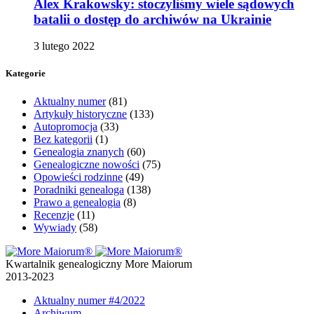
Alex Krakowsky: stoczyliśmy wiele sądowych
batalii o dostęp do archiwów na Ukrainie
3 lutego 2022
Kategorie
Aktualny numer
(81)
Artykuły historyczne
(133)
Autopromocja
(33)
Bez kategorii
(1)
Genealogia znanych
(60)
Genealogiczne nowości
(75)
Opowieści rodzinne
(49)
Poradniki genealoga
(138)
Prawo a genealogia
(8)
Recenzje
(11)
Wywiady
(58)
Kwartalnik genealogiczny More Maiorum
2013-2023
Aktualny numer
#4/2022
Archiwum