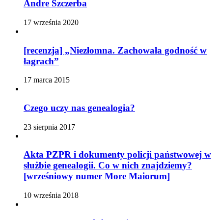
Andre Szczerba
17 września 2020
[recenzja] „Niezłomna. Zachowała godność w
łagrach”
17 marca 2015
Czego uczy nas genealogia?
23 sierpnia 2017
Akta PZPR i dokumenty policji państwowej w
służbie genealogii. Co w nich znajdziemy?
[wrześniowy numer More Maiorum]
10 września 2018