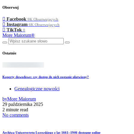
Obserwuj
Facebook
9K
Obserwujących
Instagram
6K
Obserwujących
TikTok
0
More Maiorum®
Ostatnie
Koperty dowodowe: czy dostęp do nich zostanie ułatwiony?
Genealogiczne nowości
by
More Maiorum
29 października 2025
2 minute read
No comments
Archiwa Uniwersytetu Lwowskiego z lat 1661–1946 dostępne online