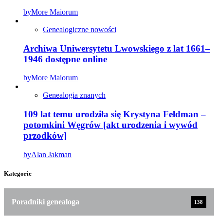
by
More Maiorum
Genealogiczne nowości
Archiwa Uniwersytetu Lwowskiego z lat 1661–
1946 dostępne online
by
More Maiorum
Genealogia znanych
109 lat temu urodziła się Krystyna Feldman –
potomkini Węgrów [akt urodzenia i wywód
przodków]
by
Alan Jakman
Kategorie
Poradniki genealoga
138