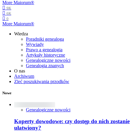
More Maiorum®
9K
6K
0
More Maiorum®
Wiedza
Poradniki genealoga
Wywiady
Prawo a genealogia
Artykuły historyczne
Genealogiczne nowości
Genealogia znanych
O nas
Archiwum
Zleć poszukiwania przodków
Nowe
Genealogiczne nowości
Koperty dowodowe: czy dostęp do nich zostanie
ułatwiony?