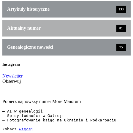
Artykuły historyczne
133
Aktualny numer
81
Genealogiczne nowości
75
Instagram
Newsletter
Obserwuj
Pobierz najnowszy numer More Maiorum
— AI w genealogii

— Spisy ludności w Galicji

— Fotografowanie ksiąg na Ukrainie i Podkarpaciu

Zobacz 
więcej
.