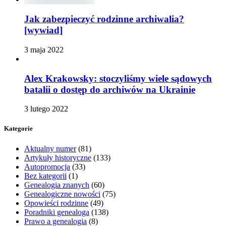
Jak zabezpieczyć rodzinne archiwalia?
[wywiad]
3 maja 2022
Alex Krakowsky: stoczyliśmy wiele sądowych
batalii o dostęp do archiwów na Ukrainie
3 lutego 2022
Kategorie
Aktualny numer
(81)
Artykuły historyczne
(133)
Autopromocja
(33)
Bez kategorii
(1)
Genealogia znanych
(60)
Genealogiczne nowości
(75)
Opowieści rodzinne
(49)
Poradniki genealoga
(138)
Prawo a genealogia
(8)