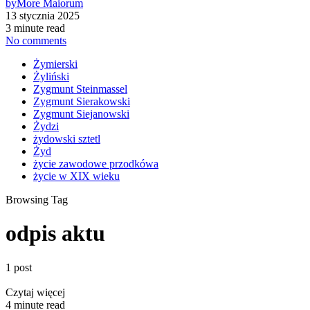
by
More Maiorum
13 stycznia 2025
3 minute read
No comments
Żymierski
Żyliński
Zygmunt Steinmassel
Zygmunt Sierakowski
Zygmunt Siejanowski
Żydzi
żydowski sztetl
Żyd
życie zawodowe przodkówa
życie w XIX wieku
Browsing Tag
odpis aktu
1 post
Czytaj więcej
4 minute read