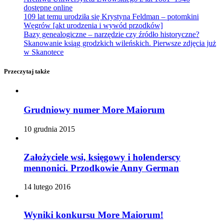
dostępne online
109 lat temu urodziła się Krystyna Feldman – potomkini
Węgrów [akt urodzenia i wywód przodków]
Bazy genealogiczne – narzędzie czy źródło historyczne?
Skanowanie ksiąg grodzkich wileńskich. Pierwsze zdjęcia już
w Skanotece
Przeczytaj także
Grudniowy numer More Maiorum
10 grudnia 2015
Założyciele wsi, księgowy i holenderscy
mennonici. Przodkowie Anny German
14 lutego 2016
Wyniki konkursu More Maiorum!