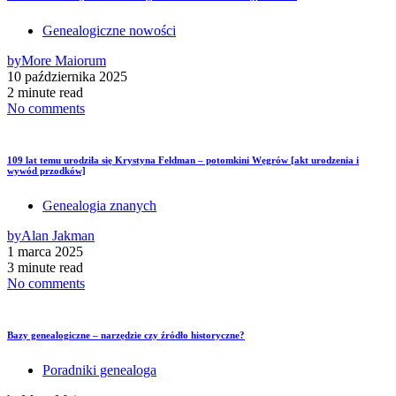
Genealogiczne nowości
by
More Maiorum
10 października 2025
2 minute read
No comments
109 lat temu urodziła się Krystyna Feldman – potomkini Węgrów [akt urodzenia i
wywód przodków]
Genealogia znanych
by
Alan Jakman
1 marca 2025
3 minute read
No comments
Bazy genealogiczne – narzędzie czy źródło historyczne?
Poradniki genealoga