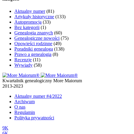
Aktualny numer
(81)
Artykuły historyczne
(133)
Autopromocja
(33)
Bez kategorii
(1)
Genealogia znanych
(60)
Genealogiczne nowości
(75)
Opowieści rodzinne
(49)
Poradniki genealoga
(138)
Prawo a genealogia
(8)
Recenzje
(11)
Wywiady
(58)
Kwartalnik genealogiczny More Maiorum
2013-2023
Aktualny numer
#4/2022
Archiwum
O nas
Regulamin
Polityka prywatności
9K
6K