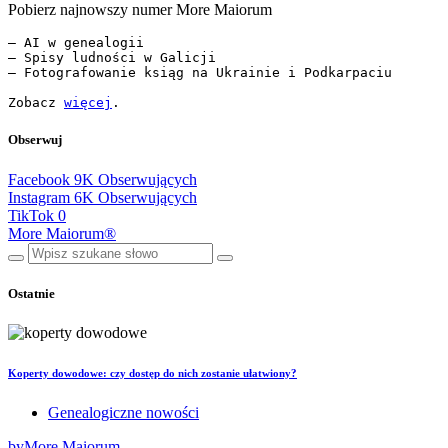
Pobierz najnowszy numer More Maiorum
— AI w genealogii

— Spisy ludności w Galicji

— Fotografowanie ksiąg na Ukrainie i Podkarpaciu

Zobacz 
więcej
.
Obserwuj
Facebook
9K
Obserwujących
Instagram
6K
Obserwujących
TikTok
0
More Maiorum®
Ostatnie
Koperty dowodowe: czy dostęp do nich zostanie ułatwiony?
Genealogiczne nowości
by
More Maiorum