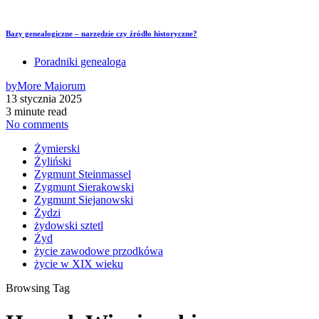
Bazy genealogiczne – narzędzie czy źródło historyczne?
Poradniki genealoga
by
More Maiorum
13 stycznia 2025
3 minute read
No comments
Żymierski
Żyliński
Zygmunt Steinmassel
Zygmunt Sierakowski
Zygmunt Siejanowski
Żydzi
żydowski sztetl
Żyd
życie zawodowe przodkówa
życie w XIX wieku
Browsing Tag