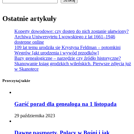
Szukaj
Ostatnie artykuły
Koperty dowodowe: czy dostęp do nich zostanie ułatwiony?
Archiwa Uniwersytetu Lwowskiego z lat 1661–1946
dostępne online
109 lat temu urodziła się Krystyna Feldman – potomkini
Węgrów [akt urodzenia i wywód przodków]
Bazy genealogiczne – narzędzie czy źródło historyczne?
Skanowanie ksiąg grodzkich wileńskich. Pierwsze zdjęcia już
w Skanotece
Przeczytaj także
Garść porad dla genealoga na 1 listopada
29 października 2023
Dawne paszporty, Polacy w Bośni i jak