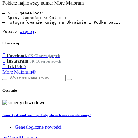
Pobierz najnowszy numer More Maiorum
— AI w genealogii

— Spisy ludności w Galicji

— Fotografowanie ksiąg na Ukrainie i Podkarpaciu

Zobacz 
więcej
.
Obserwuj
Facebook
9K
Obserwujących
Instagram
6K
Obserwujących
TikTok
0
More Maiorum®
Ostatnie
Koperty dowodowe: czy dostęp do nich zostanie ułatwiony?
Genealogiczne nowości
by
More Maiorum