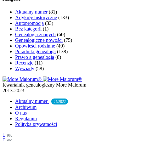
Aktualny numer
(81)
Artykuły historyczne
(133)
Autopromocja
(33)
Bez kategorii
(1)
Genealogia znanych
(60)
Genealogiczne nowości
(75)
Opowieści rodzinne
(49)
Poradniki genealoga
(138)
Prawo a genealogia
(8)
Recenzje
(11)
Wywiady
(58)
Kwartalnik genealogiczny More Maiorum
2013-2023
Aktualny numer
#4/2022
Archiwum
O nas
Regulamin
Polityka prywatności
9K