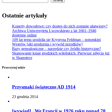
Szukaj
Ostatnie artykuły
Koperty dowodowe: czy dostęp do nich zostanie ułatwiony?
Archiwa Uniwersytetu Lwowskiego z lat 1661–1946
dostępne online
109 lat temu urodziła się Krystyna Feldman – potomkini
Węgrów [akt urodzenia i wywód przodków]
Bazy genealogiczne – narzędzie czy źródło historyczne?
Skanowanie ksiąg grodzkich wileńskich. Pierwsze zdjęcia już
w Skanotece
Przeczytaj także
Przysmaki świąteczne AD 1914
23 grudnia 2014
[wywiad] „We Francji w 1926 roku ponad 70