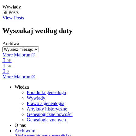
Wywiady
58
Posts
View Posts
Wyszukaj według daty
Archiwa
More Maiorum®
9K
6K
0
More Maiorum®
Wiedza
Poradniki genealoga
Wywiady
Prawo a genealogia
Artykuły historyczne
Genealogiczne nowości
Genealogia znanych
O nas
Archiwum