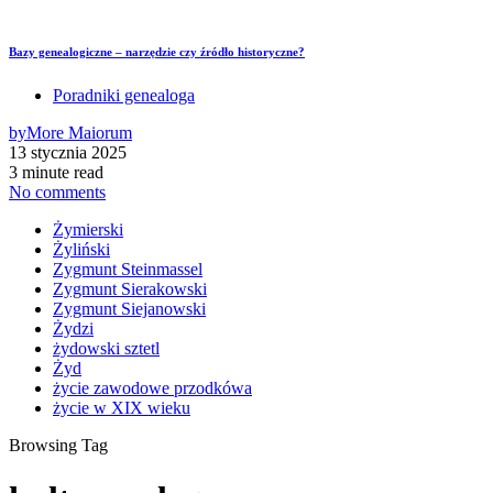
Bazy genealogiczne – narzędzie czy źródło historyczne?
Poradniki genealoga
by
More Maiorum
13 stycznia 2025
3 minute read
No comments
Żymierski
Żyliński
Zygmunt Steinmassel
Zygmunt Sierakowski
Zygmunt Siejanowski
Żydzi
żydowski sztetl
Żyd
życie zawodowe przodkówa
życie w XIX wieku
Browsing Tag