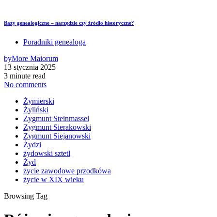
Bazy genealogiczne – narzędzie czy źródło historyczne?
Poradniki genealoga
by
More Maiorum
13 stycznia 2025
3 minute read
No comments
Żymierski
Żyliński
Zygmunt Steinmassel
Zygmunt Sierakowski
Zygmunt Siejanowski
Żydzi
żydowski sztetl
Żyd
życie zawodowe przodkówa
życie w XIX wieku
Browsing Tag