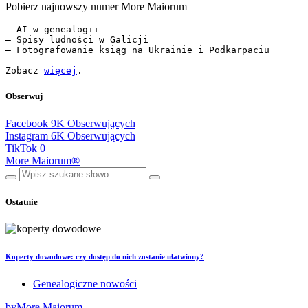
Pobierz najnowszy numer More Maiorum
— AI w genealogii

— Spisy ludności w Galicji

— Fotografowanie ksiąg na Ukrainie i Podkarpaciu

Zobacz 
więcej
.
Obserwuj
Facebook
9K
Obserwujących
Instagram
6K
Obserwujących
TikTok
0
More Maiorum®
Ostatnie
Koperty dowodowe: czy dostęp do nich zostanie ułatwiony?
Genealogiczne nowości
by
More Maiorum