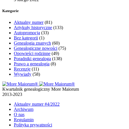
Kategorie
Aktualny numer
(81)
Artykuły historyczne
(133)
Autopromocja
(33)
Bez kategorii
(1)
Genealogia znanych
(60)
Genealogiczne nowości
(75)
Opowieści rodzinne
(49)
Poradniki genealoga
(138)
Prawo a genealogia
(8)
Recenzje
(11)
Wywiady
(58)
Kwartalnik genealogiczny More Maiorum
2013-2023
Aktualny numer
#4/2022
Archiwum
O nas
Regulamin
Polityka prywatności