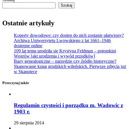
Szukaj
Ostatnie artykuły
Koperty dowodowe: czy dostęp do nich zostanie ułatwiony?
Archiwa Uniwersytetu Lwowskiego z lat 1661–1946
dostępne online
109 lat temu urodziła się Krystyna Feldman – potomkini
Węgrów [akt urodzenia i wywód przodków]
Bazy genealogiczne – narzędzie czy źródło historyczne?
Skanowanie ksiąg grodzkich wileńskich. Pierwsze zdjęcia już
w Skanotece
Przeczytaj także
Regulamin czystości i porządku m. Wadowic z
1903 r.
29 sierpnia 2014