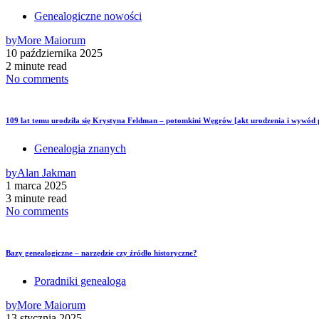
Genealogiczne nowości
by
More Maiorum
10 października 2025
2 minute read
No comments
109 lat temu urodziła się Krystyna Feldman – potomkini Węgrów [akt urodzenia i wywód
Genealogia znanych
by
Alan Jakman
1 marca 2025
3 minute read
No comments
Bazy genealogiczne – narzędzie czy źródło historyczne?
Poradniki genealoga
by
More Maiorum
13 stycznia 2025