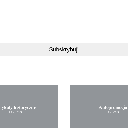
tykuły historyczne
Autopromocja
133
Posts
33
Posts