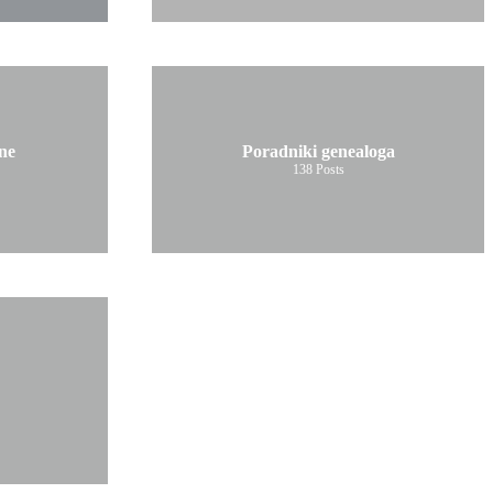
ne
Poradniki genealoga
138
Posts