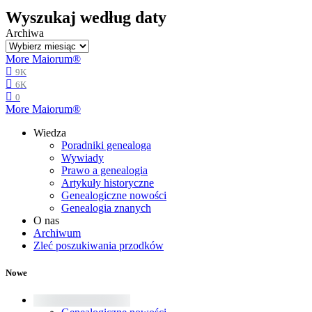
Wyszukaj według daty
Archiwa
More Maiorum®
9K
6K
0
More Maiorum®
Wiedza
Poradniki genealoga
Wywiady
Prawo a genealogia
Artykuły historyczne
Genealogiczne nowości
Genealogia znanych
O nas
Archiwum
Zleć poszukiwania przodków
Nowe