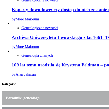
Genealogiczne nowości
Koperty dowodowe: czy dostęp do nich zostanie
by
More Maiorum
Genealogiczne nowości
Archiwa Uniwersytetu Lwowskiego z lat 1661–19
by
More Maiorum
Genealogia znanych
109 lat temu urodziła się Krystyna Feldman – 
by
Alan Jakman
Kategorie
Poradniki genealoga