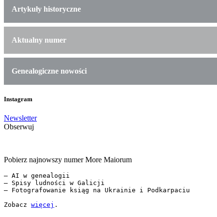
Artykuły historyczne
Aktualny numer
Genealogiczne nowości
Instagram
Newsletter
Obserwuj
Pobierz najnowszy numer More Maiorum
— AI w genealogii

— Spisy ludności w Galicji

— Fotografowanie ksiąg na Ukrainie i Podkarpaciu

Zobacz 
więcej
.