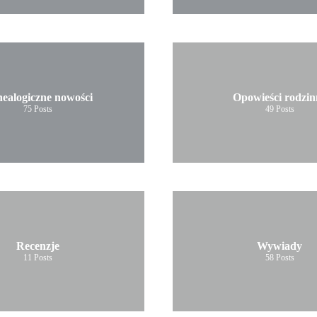
ealogiczne nowości
Opowieści rodzin
75
Posts
49
Posts
Recenzje
Wywiady
11
Posts
58
Posts