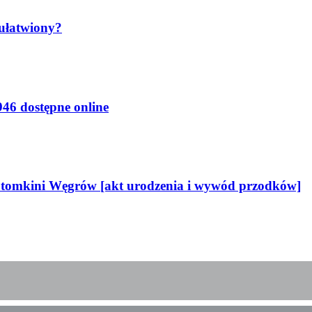
 ułatwiony?
46 dostępne online
potomkini Węgrów [akt urodzenia i wywód przodków]