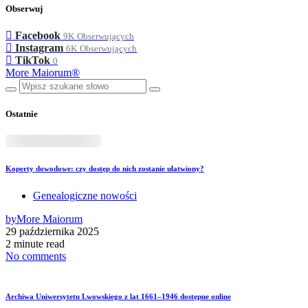
Obserwuj
Facebook
9K
Obserwujących
Instagram
6K
Obserwujących
TikTok
0
More Maiorum®
Ostatnie
Koperty dowodowe: czy dostęp do nich zostanie ułatwiony?
Genealogiczne nowości
by
More Maiorum
29 października 2025
2 minute read
No comments
Archiwa Uniwersytetu Lwowskiego z lat 1661–1946 dostępne online