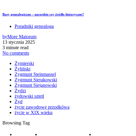
Bazy genealogiczne – narzędzie czy źródło historyczne?
Poradniki genealoga
by
More Maiorum
13 stycznia 2025
3 minute read
No comments
Żymierski
Żyliński
Zygmunt Steinmassel
Zygmunt Sierakowski
Zygmunt Siejanowski
Żydzi
żydowski sztetl
Żyd
życie zawodowe przodkówa
życie w XIX wieku
Browsing Tag