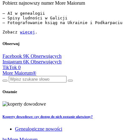
Pobierz najnowszy numer More Maiorum
— AI w genealogii

— Spisy ludności w Galicji

— Fotografowanie ksiąg na Ukrainie i Podkarpaciu

Zobacz 
więcej
.
Obserwuj
Facebook
9K
Obserwujących
Instagram
6K
Obserwujących
TikTok
0
More Maiorum®
Ostatnie
Koperty dowodowe: czy dostęp do nich zostanie ułatwiony?
Genealogiczne nowości
by
More Maiorum