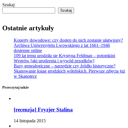
Szukaj
Szukaj
Ostatnie artykuły
Koperty dowodowe: czy dostęp do nich zostanie ułatwiony?
Archiwa Uniwersytetu Lwowskiego z lat 1661–1946
dostępne online
109 lat temu urodziła się Krystyna Feldman – potomkini
Węgrów [akt urodzenia i wywód przodków]
Bazy genealogiczne – narzędzie czy źródło historyczne?
Skanowanie ksiąg grodzkich wileńskich. Pierwsze zdjęcia już
w Skanotece
Przeczytaj także
[recenzja] Fryzjer Stalina
14 listopada 2015