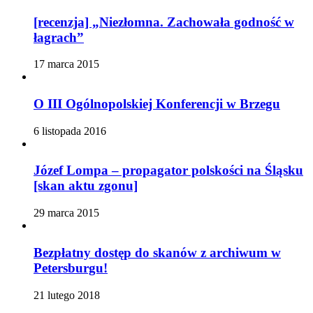
[recenzja] „Niezłomna. Zachowała godność w
łagrach”
17 marca 2015
O III Ogólnopolskiej Konferencji w Brzegu
6 listopada 2016
Józef Lompa – propagator polskości na Śląsku
[skan aktu zgonu]
29 marca 2015
Bezpłatny dostęp do skanów z archiwum w
Petersburgu!
21 lutego 2018