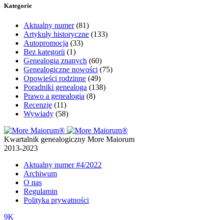
Kategorie
Aktualny numer
(81)
Artykuły historyczne
(133)
Autopromocja
(33)
Bez kategorii
(1)
Genealogia znanych
(60)
Genealogiczne nowości
(75)
Opowieści rodzinne
(49)
Poradniki genealoga
(138)
Prawo a genealogia
(8)
Recenzje
(11)
Wywiady
(58)
Kwartalnik genealogiczny More Maiorum
2013-2023
Aktualny numer
#4/2022
Archiwum
O nas
Regulamin
Polityka prywatności
9K