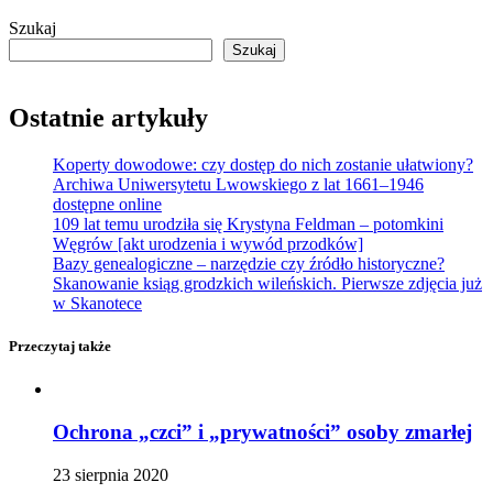
Szukaj
Szukaj
Ostatnie artykuły
Koperty dowodowe: czy dostęp do nich zostanie ułatwiony?
Archiwa Uniwersytetu Lwowskiego z lat 1661–1946
dostępne online
109 lat temu urodziła się Krystyna Feldman – potomkini
Węgrów [akt urodzenia i wywód przodków]
Bazy genealogiczne – narzędzie czy źródło historyczne?
Skanowanie ksiąg grodzkich wileńskich. Pierwsze zdjęcia już
w Skanotece
Przeczytaj także
Ochrona „czci” i „prywatności” osoby zmarłej
23 sierpnia 2020