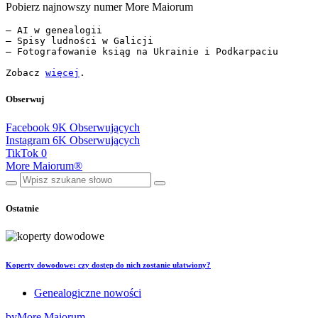
Pobierz najnowszy numer More Maiorum
— AI w genealogii

— Spisy ludności w Galicji

— Fotografowanie ksiąg na Ukrainie i Podkarpaciu

Zobacz 
więcej
.
Obserwuj
Facebook
9K
Obserwujących
Instagram
6K
Obserwujących
TikTok
0
More Maiorum®
Ostatnie
Koperty dowodowe: czy dostęp do nich zostanie ułatwiony?
Genealogiczne nowości
by
More Maiorum