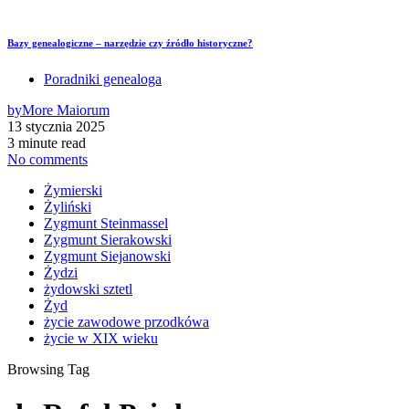
Bazy genealogiczne – narzędzie czy źródło historyczne?
Poradniki genealoga
by
More Maiorum
13 stycznia 2025
3 minute read
No comments
Żymierski
Żyliński
Zygmunt Steinmassel
Zygmunt Sierakowski
Zygmunt Siejanowski
Żydzi
żydowski sztetl
Żyd
życie zawodowe przodkówa
życie w XIX wieku
Browsing Tag