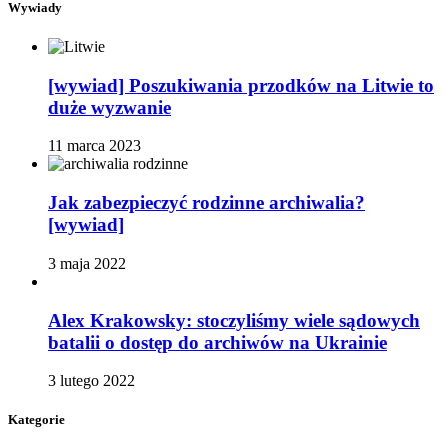
Wywiady
[wywiad] Poszukiwania przodków na Litwie to
duże wyzwanie
11 marca 2023
Jak zabezpieczyć rodzinne archiwalia?
[wywiad]
3 maja 2022
Alex Krakowsky: stoczyliśmy wiele sądowych
batalii o dostęp do archiwów na Ukrainie
3 lutego 2022
Kategorie