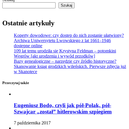
Szukaj
Ostatnie artykuły
Koperty dowodowe: czy dostęp do nich zostanie ułatwiony?
Archiwa Uniwersytetu Lwowskiego z lat 1661–1946
dostępne online
109 lat temu urodziła się Krystyna Feldman – potomkini
Węgrów [akt urodzenia i wywód przodków]
Bazy genealogiczne – narzędzie czy źródło historyczne?
Skanowanie ksiąg grodzkich wileńskich. Pierwsze zdjęcia już
w Skanotece
Przeczytaj także
Eugeniusz Bodo, czyli jak pół-Polak, pół-
Szwajcar „został” hitlerowskim szpiegiem
7 października 2017