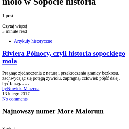
molo w Sopocie historia
1 post
Czytaj więcej
3 minute read
Artykuły historyczne
Riviera Północy, czyli historia sopockiego
mola
Pragnąc zjednoczenia z naturą i przekroczenia granicy bezkresu,
zachwycając się potęgą żywiołu, zapragnął człowiek pójść dalej,
być bliżej……
by
NowickaMarzena
13 lutego 2017
No comments
Najnowszy numer More Maiorum
Szukaj