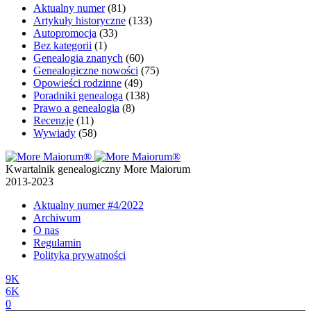
Aktualny numer
(81)
Artykuły historyczne
(133)
Autopromocja
(33)
Bez kategorii
(1)
Genealogia znanych
(60)
Genealogiczne nowości
(75)
Opowieści rodzinne
(49)
Poradniki genealoga
(138)
Prawo a genealogia
(8)
Recenzje
(11)
Wywiady
(58)
Kwartalnik genealogiczny More Maiorum
2013-2023
Aktualny numer
#4/2022
Archiwum
O nas
Regulamin
Polityka prywatności
9K
6K
0