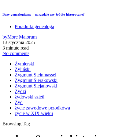
Bazy genealogiczne – narzędzie czy źródło historyczne?
Poradniki genealoga
by
More Maiorum
13 stycznia 2025
3 minute read
No comments
Żymierski
Żyliński
Zygmunt Steinmassel
Zygmunt Sierakowski
Zygmunt Siejanowski
Żydzi
żydowski sztetl
Żyd
życie zawodowe przodkówa
życie w XIX wieku
Browsing Tag