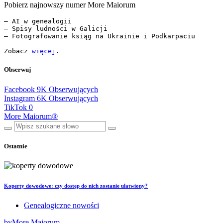
Pobierz najnowszy numer More Maiorum
— AI w genealogii

— Spisy ludności w Galicji

— Fotografowanie ksiąg na Ukrainie i Podkarpaciu

Zobacz 
więcej
.
Obserwuj
Facebook
9K
Obserwujących
Instagram
6K
Obserwujących
TikTok
0
More Maiorum®
Ostatnie
Koperty dowodowe: czy dostęp do nich zostanie ułatwiony?
Genealogiczne nowości
by
More Maiorum