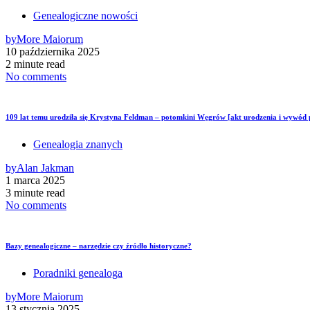
Genealogiczne nowości
by
More Maiorum
10 października 2025
2 minute read
No comments
109 lat temu urodziła się Krystyna Feldman – potomkini Węgrów [akt urodzenia i wywód
Genealogia znanych
by
Alan Jakman
1 marca 2025
3 minute read
No comments
Bazy genealogiczne – narzędzie czy źródło historyczne?
Poradniki genealoga
by
More Maiorum
13 stycznia 2025