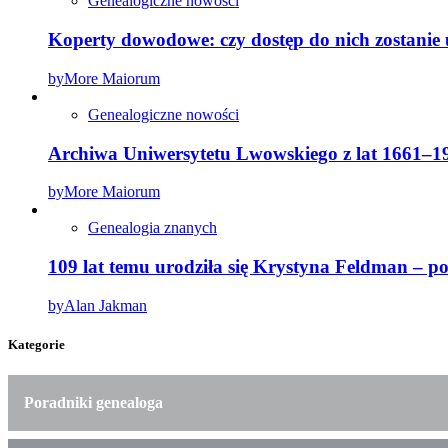
Genealogiczne nowości
Koperty dowodowe: czy dostęp do nich zostanie
by
More Maiorum
Genealogiczne nowości
Archiwa Uniwersytetu Lwowskiego z lat 1661–19
by
More Maiorum
Genealogia znanych
109 lat temu urodziła się Krystyna Feldman – 
by
Alan Jakman
Kategorie
Poradniki genealoga