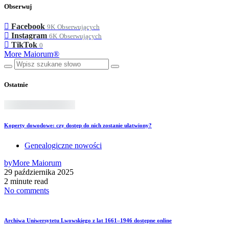
Obserwuj
Facebook
9K
Obserwujących
Instagram
6K
Obserwujących
TikTok
0
More Maiorum®
Ostatnie
Koperty dowodowe: czy dostęp do nich zostanie ułatwiony?
Genealogiczne nowości
by
More Maiorum
29 października 2025
2 minute read
No comments
Archiwa Uniwersytetu Lwowskiego z lat 1661–1946 dostępne online