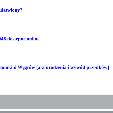
 ułatwiony?
46 dostępne online
potomkini Węgrów [akt urodzenia i wywód przodków]