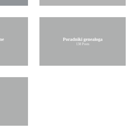
ne
Poradniki genealoga
138
Posts