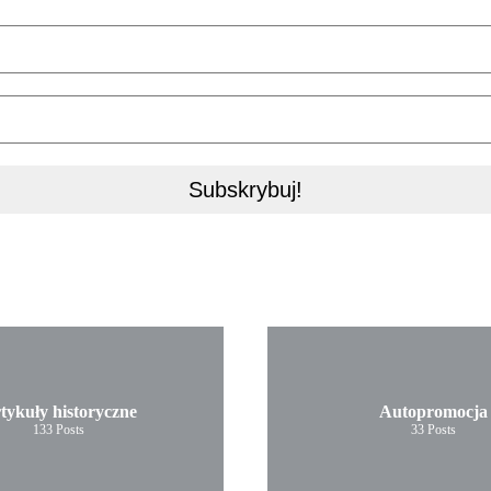
tykuły historyczne
Autopromocja
133
Posts
33
Posts