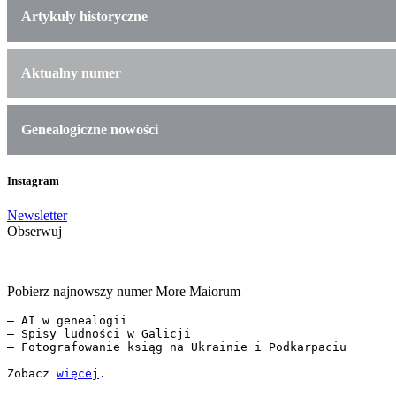
Artykuły historyczne
Aktualny numer
Genealogiczne nowości
Instagram
Newsletter
Obserwuj
Pobierz najnowszy numer More Maiorum
— AI w genealogii

— Spisy ludności w Galicji

— Fotografowanie ksiąg na Ukrainie i Podkarpaciu

Zobacz 
więcej
.