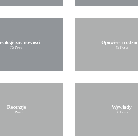
ealogiczne nowości
Opowieści rodzin
75
Posts
49
Posts
Recenzje
Wywiady
11
Posts
58
Posts