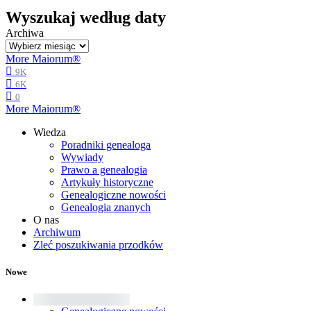
Wyszukaj według daty
Archiwa
More Maiorum®
9K
6K
0
More Maiorum®
Wiedza
Poradniki genealoga
Wywiady
Prawo a genealogia
Artykuły historyczne
Genealogiczne nowości
Genealogia znanych
O nas
Archiwum
Zleć poszukiwania przodków
Nowe