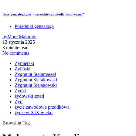
Bazy genealogiczne – narzędzie czy źródło historyczne?
Poradniki genealoga
by
More Maiorum
13 stycznia 2025
3 minute read
No comments
Żymierski
Żyliński
Zygmunt Steinmassel
Zygmunt Sierakowski
Zygmunt Siejanowski
Żydzi
żydowski sztetl
Żyd
życie zawodowe przodkówa
życie w XIX wieku
Browsing Tag