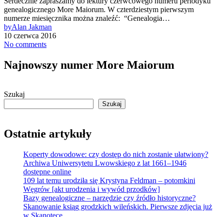
Serdecznie zapraszamy do lektury czerwcowego numeru periodyku
genealogicznego More Maiorum. W czterdziestym pierwszym
numerze miesięcznika można znaleźć: “Genealogia…
by
Alan Jakman
10 czerwca 2016
No comments
Najnowszy numer More Maiorum
Szukaj
Szukaj
Ostatnie artykuły
Koperty dowodowe: czy dostęp do nich zostanie ułatwiony?
Archiwa Uniwersytetu Lwowskiego z lat 1661–1946
dostępne online
109 lat temu urodziła się Krystyna Feldman – potomkini
Węgrów [akt urodzenia i wywód przodków]
Bazy genealogiczne – narzędzie czy źródło historyczne?
Skanowanie ksiąg grodzkich wileńskich. Pierwsze zdjęcia już
w Skanotece