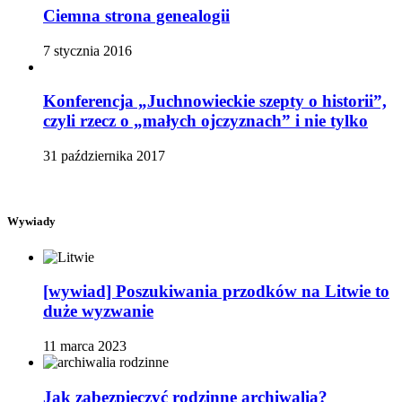
Ciemna strona genealogii
7 stycznia 2016
Konferencja „Juchnowieckie szepty o historii”,
czyli rzecz o „małych ojczyznach” i nie tylko
31 października 2017
Wywiady
[wywiad] Poszukiwania przodków na Litwie to
duże wyzwanie
11 marca 2023
Jak zabezpieczyć rodzinne archiwalia?