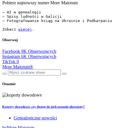
Pobierz najnowszy numer More Maiorum
— AI w genealogii

— Spisy ludności w Galicji

— Fotografowanie ksiąg na Ukrainie i Podkarpaciu

Zobacz 
więcej
.
Obserwuj
Facebook
9K
Obserwujących
Instagram
6K
Obserwujących
TikTok
0
More Maiorum®
Ostatnie
Koperty dowodowe: czy dostęp do nich zostanie ułatwiony?
Genealogiczne nowości
by
More Maiorum