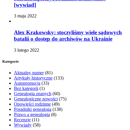
[wywiad]
3 maja 2022
Alex Krakowsky: stoczyliśmy wiele sądowych
batalii o dostęp do archiwów na Ukrainie
3 lutego 2022
Kategorie
Aktualny numer
(81)
Artykuły historyczne
(133)
Autopromocja
(33)
Bez kategorii
(1)
Genealogia znanych
(60)
Genealogiczne nowości
(75)
Opowieści rodzinne
(49)
Poradniki genealoga
(138)
Prawo a genealogia
(8)
Recenzje
(11)
Wywiady
(58)