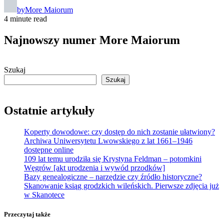
by
More Maiorum
4 minute read
Najnowszy numer More Maiorum
Szukaj
Szukaj
Ostatnie artykuły
Koperty dowodowe: czy dostęp do nich zostanie ułatwiony?
Archiwa Uniwersytetu Lwowskiego z lat 1661–1946
dostępne online
109 lat temu urodziła się Krystyna Feldman – potomkini
Węgrów [akt urodzenia i wywód przodków]
Bazy genealogiczne – narzędzie czy źródło historyczne?
Skanowanie ksiąg grodzkich wileńskich. Pierwsze zdjęcia już
w Skanotece
Przeczytaj także