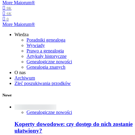
More Maiorum®
9K
6K
0
More Maiorum®
Wiedza
Poradniki genealoga
Wywiady
Prawo a genealogia
Artykuły historyczne
Genealogiczne nowości
Genealogia znanych
O nas
Archiwum
Zleć poszukiwania przodków
Nowe
Genealogiczne nowości
Koperty dowodowe: czy dostęp do nich zostanie
ułatwiony?