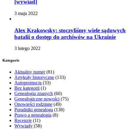
[wywiad]
3 maja 2022
Alex Krakowsky: stoczyliśmy wiele sądowych
batalii o dostęp do archiwów na Ukrainie
3 lutego 2022
Kategorie
Aktualny numer
(81)
Artykuły historyczne
(133)
Autopromocja
(33)
Bez kategorii
(1)
Genealogia znanych
(60)
Genealogiczne nowości
(75)
Opowieści rodzinne
(49)
Poradniki genealoga
(138)
Prawo a genealogia
(8)
Recenzje
(11)
Wywiady
(58)