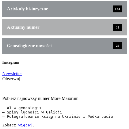
Artykuły historyczne
133
Aktualny numer
81
Genealogiczne nowości
75
Instagram
Newsletter
Obserwuj
Pobierz najnowszy numer More Maiorum
— AI w genealogii

— Spisy ludności w Galicji

— Fotografowanie ksiąg na Ukrainie i Podkarpaciu

Zobacz 
więcej
.