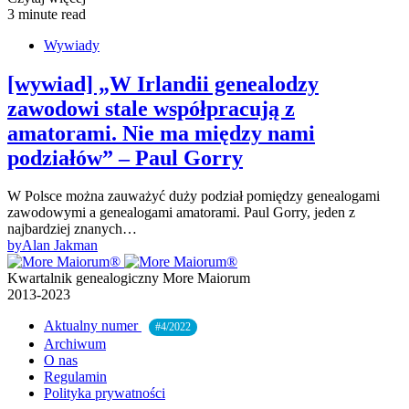
3 minute read
Wywiady
[wywiad] „W Irlandii genealodzy
zawodowi stale współpracują z
amatorami. Nie ma między nami
podziałów” – Paul Gorry
W Polsce można zauważyć duży podział pomiędzy genealogami
zawodowymi a genealogami amatorami. Paul Gorry, jeden z
najbardziej znanych…
by
Alan Jakman
Kwartalnik genealogiczny More Maiorum
2013-2023
Aktualny numer
#4/2022
Archiwum
O nas
Regulamin
Polityka prywatności