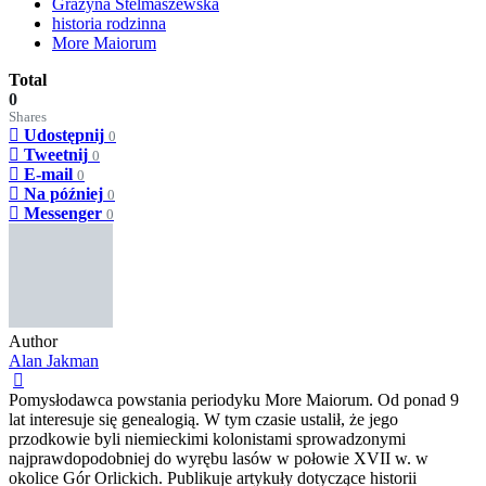
Grażyna Stelmaszewska
historia rodzinna
More Maiorum
Total
0
Shares
Udostępnij
0
Tweetnij
0
E-mail
0
Na później
0
Messenger
0
Author
Alan Jakman
Pomysłodawca powstania periodyku More Maiorum. Od ponad 9
lat interesuje się genealogią. W tym czasie ustalił, że jego
przodkowie byli niemieckimi kolonistami sprowadzonymi
najprawdopodobniej do wyrębu lasów w połowie XVII w. w
okolice Gór Orlickich. Publikuje artykuły dotyczące historii