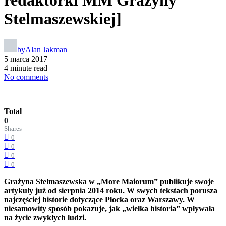
redaktorki MM Grażyny
Stelmaszewskiej]
by
Alan Jakman
5 marca 2017
4 minute read
No comments
Total
0
Shares
0
0
0
0
Grażyna Stelmaszewska w „More Maiorum” publikuje swoje
artykuły już od sierpnia 2014 roku. W swych tekstach porusza
najczęściej historie dotyczące Płocka oraz Warszawy. W
niesamowity sposób pokazuje, jak „wielka historia” wpływała
na życie zwykłych ludzi.