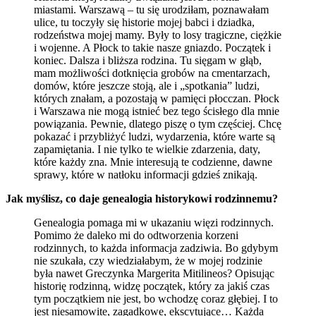
miastami. Warszawą – tu się urodziłam, poznawałam
ulice, tu toczyły się historie mojej babci i dziadka,
rodzeństwa mojej mamy. Były to losy tragiczne, ciężkie
i wojenne. A Płock to takie nasze gniazdo. Początek i
koniec. Dalsza i bliższa rodzina. Tu sięgam w głąb,
mam możliwości dotknięcia grobów na cmentarzach,
domów, które jeszcze stoją, ale i „spotkania” ludzi,
których znałam, a pozostają w pamięci płocczan. Płock
i Warszawa nie mogą istnieć bez tego ścisłego dla mnie
powiązania. Pewnie, dlatego piszę o tym częściej. Chcę
pokazać i przybliżyć ludzi, wydarzenia, które warte są
zapamiętania. I nie tylko te wielkie zdarzenia, daty,
które każdy zna. Mnie interesują te codzienne, dawne
sprawy, które w natłoku informacji gdzieś znikają.
Jak myślisz, co daje genealogia historykowi rodzinnemu?
Genealogia pomaga mi w ukazaniu więzi rodzinnych.
Pomimo że daleko mi do odtworzenia korzeni
rodzinnych, to każda informacja zadziwia. Bo gdybym
nie szukała, czy wiedziałabym, że w mojej rodzinie
była nawet Greczynka Margerita Mitilineos? Opisując
historię rodzinną, widzę początek, który za jakiś czas
tym początkiem nie jest, bo wchodzę coraz głębiej. I to
jest niesamowite, zagadkowe, ekscytujące… Każda