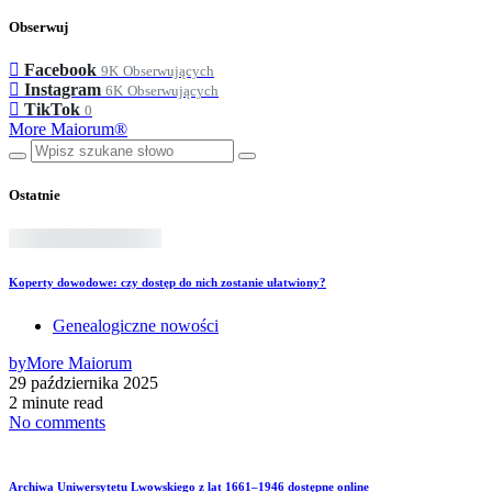
Obserwuj
Facebook
9K
Obserwujących
Instagram
6K
Obserwujących
TikTok
0
More Maiorum®
Ostatnie
Koperty dowodowe: czy dostęp do nich zostanie ułatwiony?
Genealogiczne nowości
by
More Maiorum
29 października 2025
2 minute read
No comments
Archiwa Uniwersytetu Lwowskiego z lat 1661–1946 dostępne online