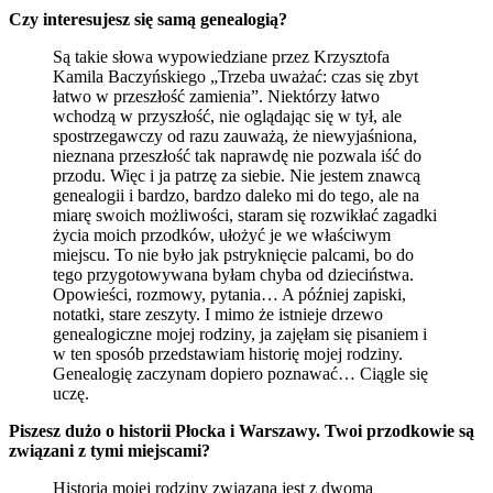
Czy interesujesz się samą genealogią?
Są takie słowa wypowiedziane przez Krzysztofa
Kamila Baczyńskiego „Trzeba uważać: czas się zbyt
łatwo w przeszłość zamienia”. Niektórzy łatwo
wchodzą w przyszłość, nie oglądając się w tył, ale
spostrzegawczy od razu zauważą, że niewyjaśniona,
nieznana przeszłość tak naprawdę nie pozwala iść do
przodu. Więc i ja patrzę za siebie. Nie jestem znawcą
genealogii i bardzo, bardzo daleko mi do tego, ale na
miarę swoich możliwości, staram się rozwikłać zagadki
życia moich przodków, ułożyć je we właściwym
miejscu. To nie było jak pstryknięcie palcami, bo do
tego przygotowywana byłam chyba od dzieciństwa.
Opowieści, rozmowy, pytania… A później zapiski,
notatki, stare zeszyty. I mimo że istnieje drzewo
genealogiczne mojej rodziny, ja zajęłam się pisaniem i
w ten sposób przedstawiam historię mojej rodziny.
Genealogię zaczynam dopiero poznawać… Ciągle się
uczę.
Piszesz dużo o historii Płocka i Warszawy. Twoi przodkowie są
związani z tymi miejscami?
Historia mojej rodziny związana jest z dwoma