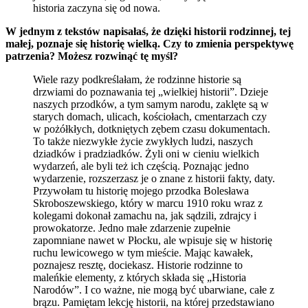
historia zaczyna się od nowa.
W jednym z tekstów napisałaś, że dzięki historii rodzinnej, tej
małej, poznaje się historię wielką. Czy to zmienia perspektywę
patrzenia? Możesz rozwinąć tę myśl?
Wiele razy podkreślałam, że rodzinne historie są
drzwiami do poznawania tej „wielkiej historii”. Dzieje
naszych przodków, a tym samym narodu, zaklęte są w
starych domach, ulicach, kościołach, cmentarzach czy
w pożółkłych, dotkniętych zębem czasu dokumentach.
To także niezwykłe życie zwykłych ludzi, naszych
dziadków i pradziadków. Żyli oni w cieniu wielkich
wydarzeń, ale byli też ich częścią. Poznając jedno
wydarzenie, rozszerzasz je o znane z historii fakty, daty.
Przywołam tu historię mojego przodka Bolesława
Skroboszewskiego, który w marcu 1910 roku wraz z
kolegami dokonał zamachu na, jak sądzili, zdrajcy i
prowokatorze. Jedno małe zdarzenie zupełnie
zapomniane nawet w Płocku, ale wpisuje się w historię
ruchu lewicowego w tym mieście. Mając kawałek,
poznajesz resztę, dociekasz. Historie rodzinne to
maleńkie elementy, z których składa się „Historia
Narodów”. I co ważne, nie mogą być ubarwiane, całe z
brązu. Pamiętam lekcję historii, na której przedstawiano