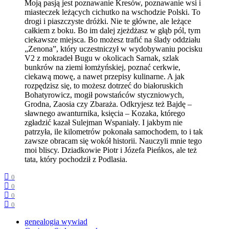
Moją pasją jest poznawanie Kresów, poznawanie wsi i
miasteczek leżących cichutko na wschodzie Polski. To
drogi i piaszczyste dróżki. Nie te główne, ale leżące
całkiem z boku. Bo im dalej zjeżdżasz w głąb pól, tym
ciekawsze miejsca. Bo możesz trafić na ślady oddziału
„Zenona”, który uczestniczył w wydobywaniu pocisku
V2 z mokradeł Bugu w okolicach Sarnak, szlak
bunkrów na ziemi łomżyńskiej, poznać cerkwie,
ciekawą mowę, a nawet przepisy kulinarne. A jak
rozpędzisz się, to możesz dotrzeć do białoruskich
Bohatyrowicz, mogił powstańców styczniowych,
Grodna, Zaosia czy Zbaraża. Odkryjesz też Bajdę –
sławnego awanturnika, księcia – Kozaka, którego
zgładzić kazał Sulejman Wspaniały. I jakbym nie
patrzyła, ile kilometrów pokonała samochodem, to i tak
zawsze obracam się wokół historii. Nauczyli mnie tego
moi bliscy. Dziadkowie Piotr i Józefa Pieńkos, ale też
tata, który pochodził z Podlasia.
0
0
0
0
genealogia wywiad