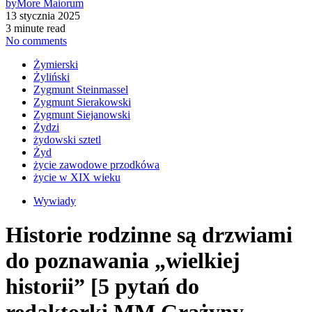
by
More Maiorum
13 stycznia 2025
3 minute read
No comments
Żymierski
Żyliński
Zygmunt Steinmassel
Zygmunt Sierakowski
Zygmunt Siejanowski
Żydzi
żydowski sztetl
Żyd
życie zawodowe przodkówa
życie w XIX wieku
Wywiady
Historie rodzinne są drzwiami
do poznawania „wielkiej
historii” [5 pytań do