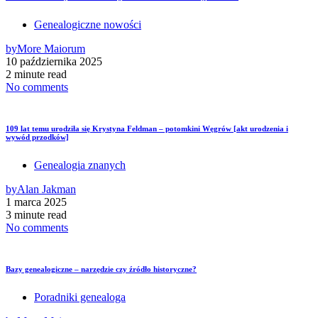
Genealogiczne nowości
by
More Maiorum
10 października 2025
2 minute read
No comments
109 lat temu urodziła się Krystyna Feldman – potomkini Węgrów [akt urodzenia i
wywód przodków]
Genealogia znanych
by
Alan Jakman
1 marca 2025
3 minute read
No comments
Bazy genealogiczne – narzędzie czy źródło historyczne?
Poradniki genealoga