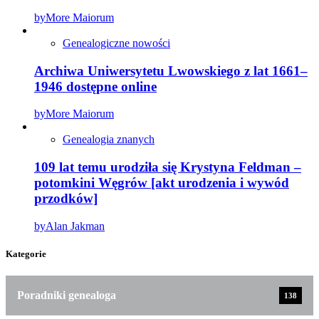
by
More Maiorum
Genealogiczne nowości
Archiwa Uniwersytetu Lwowskiego z lat 1661–
1946 dostępne online
by
More Maiorum
Genealogia znanych
109 lat temu urodziła się Krystyna Feldman –
potomkini Węgrów [akt urodzenia i wywód
przodków]
by
Alan Jakman
Kategorie
Poradniki genealoga
138