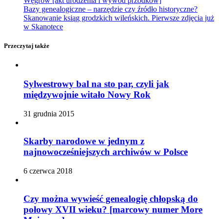
Węgrów [akt urodzenia i wywód przodków]
Bazy genealogiczne – narzędzie czy źródło historyczne?
Skanowanie ksiąg grodzkich wileńskich. Pierwsze zdjęcia już
w Skanotece
Przeczytaj także
Sylwestrowy bal na sto par, czyli jak
międzywojnie witało Nowy Rok
31 grudnia 2015
Skarby narodowe w jednym z
najnowocześniejszych archiwów w Polsce
6 czerwca 2018
Czy można wywieść genealogię chłopską do
połowy XVII wieku? [marcowy numer More