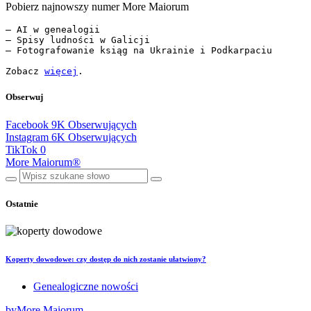
Pobierz najnowszy numer More Maiorum
— AI w genealogii

— Spisy ludności w Galicji

— Fotografowanie ksiąg na Ukrainie i Podkarpaciu

Zobacz 
więcej
.
Obserwuj
Facebook
9K
Obserwujących
Instagram
6K
Obserwujących
TikTok
0
More Maiorum®
Ostatnie
Koperty dowodowe: czy dostęp do nich zostanie ułatwiony?
Genealogiczne nowości
by
More Maiorum