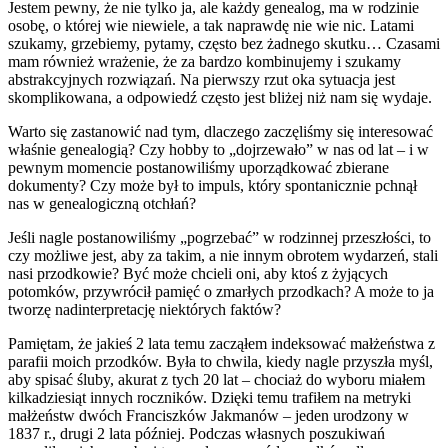
Jestem pewny, że nie tylko ja, ale każdy genealog, ma w rodzinie
osobę, o której wie niewiele, a tak naprawdę nie wie nic. Latami
szukamy, grzebiemy, pytamy, często bez żadnego skutku… Czasami
mam również wrażenie, że za bardzo kombinujemy i szukamy
abstrakcyjnych rozwiązań. Na pierwszy rzut oka sytuacja jest
skomplikowana, a odpowiedź często jest bliżej niż nam się wydaje.
Warto się zastanowić nad tym, dlaczego zaczęliśmy się interesować
właśnie genealogią? Czy hobby to „dojrzewało” w nas od lat – i w
pewnym momencie postanowiliśmy uporządkować zbierane
dokumenty? Czy może był to impuls, który spontanicznie pchnął
nas w genealogiczną otchłań?
Jeśli nagle postanowiliśmy „pogrzebać” w rodzinnej przeszłości, to
czy możliwe jest, aby za takim, a nie innym obrotem wydarzeń, stali
nasi przodkowie? Być może chcieli oni, aby ktoś z żyjących
potomków, przywrócił pamięć o zmarłych przodkach? A może to ja
tworzę nadinterpretację niektórych faktów?
Pamiętam, że jakieś 2 lata temu zacząłem indeksować małżeństwa z
parafii moich przodków. Była to chwila, kiedy nagle przyszła myśl,
aby spisać śluby, akurat z tych 20 lat – chociaż do wyboru miałem
kilkadziesiąt innych roczników. Dzięki temu trafiłem na metryki
małżeństw dwóch Franciszków Jakmanów – jeden urodzony w
1837 r., drugi 2 lata później. Podczas własnych poszukiwań