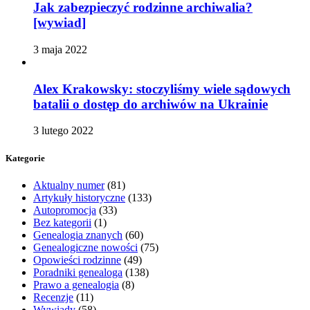
Jak zabezpieczyć rodzinne archiwalia?
[wywiad]
3 maja 2022
Alex Krakowsky: stoczyliśmy wiele sądowych
batalii o dostęp do archiwów na Ukrainie
3 lutego 2022
Kategorie
Aktualny numer
(81)
Artykuły historyczne
(133)
Autopromocja
(33)
Bez kategorii
(1)
Genealogia znanych
(60)
Genealogiczne nowości
(75)
Opowieści rodzinne
(49)
Poradniki genealoga
(138)
Prawo a genealogia
(8)
Recenzje
(11)
Wywiady
(58)