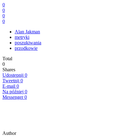
0
0
0
0
Alan Jakman
metryki
poszukiwania
przodkowie
Total
0
Shares
Udostępnij
0
Tweetnij
0
E-mail
0
Na później
0
Messenger
0
Author