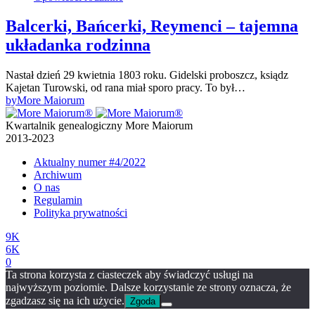
Balcerki, Bańcerki, Reymenci – tajemna
układanka rodzinna
Nastał dzień 29 kwietnia 1803 roku. Gidelski proboszcz, ksiądz
Kajetan Turowski, od rana miał sporo pracy. To był…
by
More Maiorum
Kwartalnik genealogiczny More Maiorum
2013-2023
Aktualny numer
#4/2022
Archiwum
O nas
Regulamin
Polityka prywatności
9K
6K
0
Ta strona korzysta z ciasteczek aby świadczyć usługi na
najwyższym poziomie. Dalsze korzystanie ze strony oznacza, że
zgadzasz się na ich użycie.
Zgoda