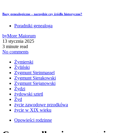
Bazy genealogiczne – narzędzie czy źródło historyczne?
Poradniki genealoga
by
More Maiorum
13 stycznia 2025
3 minute read
No comments
Żymierski
Żyliński
Zygmunt Steinmassel
Zygmunt Sierakowski
Zygmunt Siejanowski
Żydzi
żydowski sztetl
Żyd
życie zawodowe przodkówa
życie w XIX wieku
Opowieści rodzinne