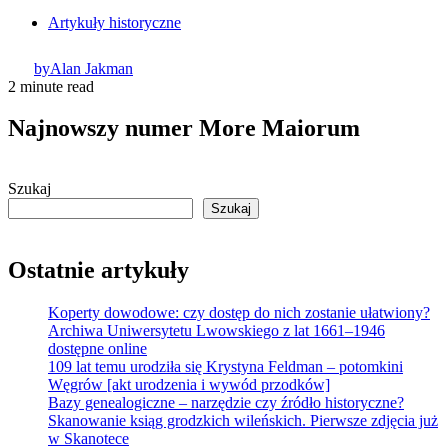
Artykuły historyczne
by
Alan Jakman
2 minute read
Najnowszy numer More Maiorum
Szukaj
Szukaj
Ostatnie artykuły
Koperty dowodowe: czy dostęp do nich zostanie ułatwiony?
Archiwa Uniwersytetu Lwowskiego z lat 1661–1946
dostępne online
109 lat temu urodziła się Krystyna Feldman – potomkini
Węgrów [akt urodzenia i wywód przodków]
Bazy genealogiczne – narzędzie czy źródło historyczne?
Skanowanie ksiąg grodzkich wileńskich. Pierwsze zdjęcia już
w Skanotece