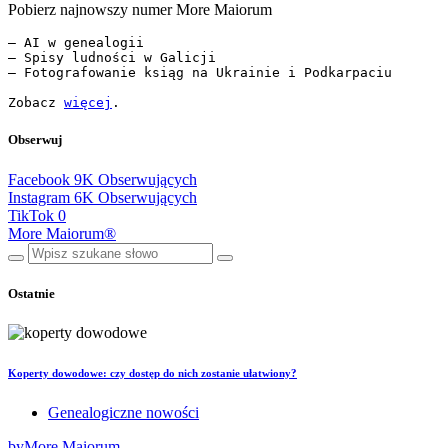
Pobierz najnowszy numer More Maiorum
— AI w genealogii

— Spisy ludności w Galicji

— Fotografowanie ksiąg na Ukrainie i Podkarpaciu

Zobacz 
więcej
.
Obserwuj
Facebook
9K
Obserwujących
Instagram
6K
Obserwujących
TikTok
0
More Maiorum®
Ostatnie
Koperty dowodowe: czy dostęp do nich zostanie ułatwiony?
Genealogiczne nowości
by
More Maiorum