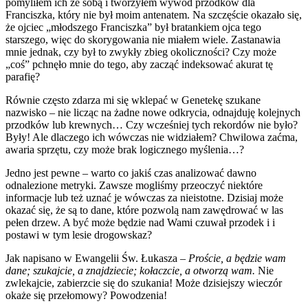
pomyliłem ich ze sobą i tworzyłem wywód przodków dla
Franciszka, który nie był moim antenatem. Na szczęście okazało się,
że ojciec „młodszego Franciszka” był bratankiem ojca tego
starszego, więc do skorygowania nie miałem wiele. Zastanawia
mnie jednak, czy był to zwykły zbieg okoliczności? Czy może
„coś” pchnęło mnie do tego, aby zacząć indeksować akurat tę
parafię?
Równie często zdarza mi się wklepać w Genetekę szukane
nazwisko – nie licząc na żadne nowe odkrycia, odnajduję kolejnych
przodków lub krewnych… Czy wcześniej tych rekordów nie było?
Były! Ale dlaczego ich wówczas nie widziałem? Chwilowa zaćma,
awaria sprzętu, czy może brak logicznego myślenia…?
Jedno jest pewne – warto co jakiś czas analizować dawno
odnalezione metryki. Zawsze mogliśmy przeoczyć niektóre
informacje lub też uznać je wówczas za nieistotne. Dzisiaj może
okazać się, że są to dane, które pozwolą nam zawędrować w las
pełen drzew. A być może będzie nad Wami czuwał przodek i i
postawi w tym lesie drogowskaz?
Jak napisano w Ewangelii Św. Łukasza –
Proście, a będzie wam
dane; szukajcie, a znajdziecie; kołaczcie, a otworzą wam.
Nie
zwlekajcie, zabierzcie się do szukania! Może dzisiejszy wieczór
okaże się przełomowy? Powodzenia!