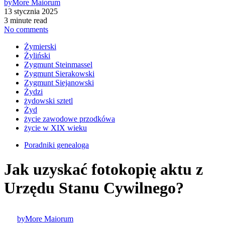
by
More Maiorum
13 stycznia 2025
3 minute read
No comments
Żymierski
Żyliński
Zygmunt Steinmassel
Zygmunt Sierakowski
Zygmunt Siejanowski
Żydzi
żydowski sztetl
Żyd
życie zawodowe przodkówa
życie w XIX wieku
Poradniki genealoga
Jak uzyskać fotokopię aktu z
Urzędu Stanu Cywilnego?
by
More Maiorum