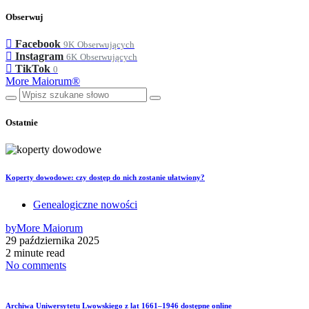
Obserwuj
Facebook
9K
Obserwujących
Instagram
6K
Obserwujących
TikTok
0
More Maiorum®
Ostatnie
Koperty dowodowe: czy dostęp do nich zostanie ułatwiony?
Genealogiczne nowości
by
More Maiorum
29 października 2025
2 minute read
No comments
Archiwa Uniwersytetu Lwowskiego z lat 1661–1946 dostępne online