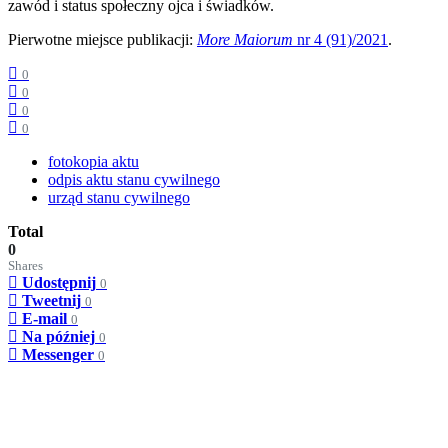
zawód i status społeczny ojca i świadków.
Pierwotne miejsce publikacji:
More Maiorum
nr 4 (91)/2021
.
0
0
0
0
fotokopia aktu
odpis aktu stanu cywilnego
urząd stanu cywilnego
Total
0
Shares
Udostępnij
0
Tweetnij
0
E-mail
0
Na później
0
Messenger
0