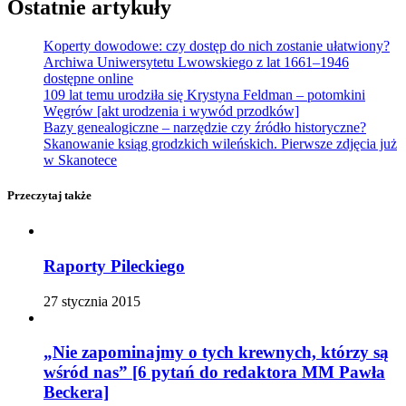
Ostatnie artykuły
Koperty dowodowe: czy dostęp do nich zostanie ułatwiony?
Archiwa Uniwersytetu Lwowskiego z lat 1661–1946
dostępne online
109 lat temu urodziła się Krystyna Feldman – potomkini
Węgrów [akt urodzenia i wywód przodków]
Bazy genealogiczne – narzędzie czy źródło historyczne?
Skanowanie ksiąg grodzkich wileńskich. Pierwsze zdjęcia już
w Skanotece
Przeczytaj także
Raporty Pileckiego
27 stycznia 2015
„Nie zapominajmy o tych krewnych, którzy są
wśród nas” [6 pytań do redaktora MM Pawła
Beckera]