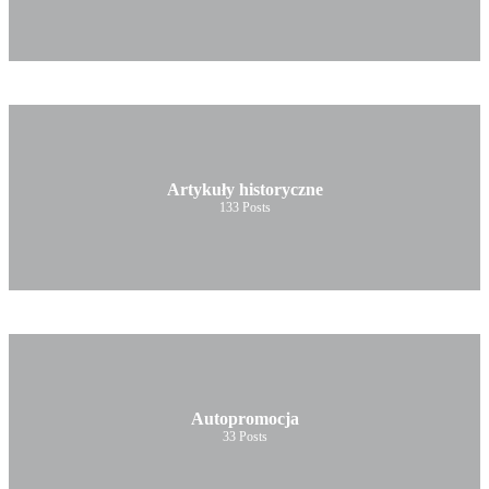
Artykuły historyczne
133
Posts
Autopromocja
33
Posts