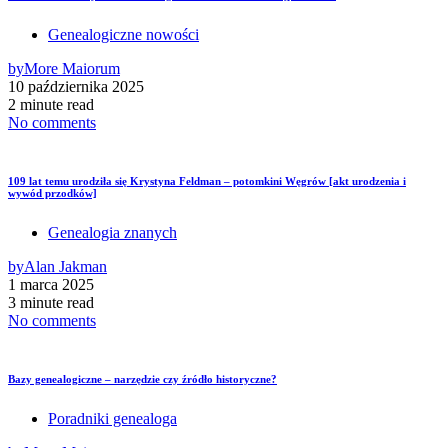
Genealogiczne nowości
by
More Maiorum
10 października 2025
2 minute read
No comments
109 lat temu urodziła się Krystyna Feldman – potomkini Węgrów [akt urodzenia i
wywód przodków]
Genealogia znanych
by
Alan Jakman
1 marca 2025
3 minute read
No comments
Bazy genealogiczne – narzędzie czy źródło historyczne?
Poradniki genealoga