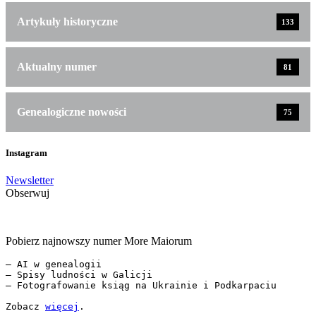
Artykuły historyczne
133
Aktualny numer
81
Genealogiczne nowości
75
Instagram
Newsletter
Obserwuj
Pobierz najnowszy numer More Maiorum
— AI w genealogii

— Spisy ludności w Galicji

— Fotografowanie ksiąg na Ukrainie i Podkarpaciu

Zobacz 
więcej
.