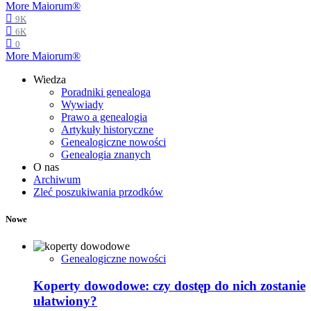
More Maiorum®
9K
6K
0
More Maiorum®
Wiedza
Poradniki genealoga
Wywiady
Prawo a genealogia
Artykuły historyczne
Genealogiczne nowości
Genealogia znanych
O nas
Archiwum
Zleć poszukiwania przodków
Nowe
Genealogiczne nowości
Koperty dowodowe: czy dostęp do nich zostanie
ułatwiony?