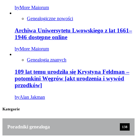
by
More Maiorum
Genealogiczne nowości
Archiwa Uniwersytetu Lwowskiego z lat 1661–
1946 dostępne online
by
More Maiorum
Genealogia znanych
109 lat temu urodziła się Krystyna Feldman –
potomkini Węgrów [akt urodzenia i wywód
przodków]
by
Alan Jakman
Kategorie
Poradniki genealoga
138