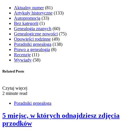
Aktualny numer
(81)
Artykuły historyczne
(133)
Autopromocja
(33)
Bez kategorii
(1)
Genealogia znanych
(60)
Genealogiczne nowości
(75)
Opowieści rodzinne
(49)
Poradniki genealoga
(138)
Prawo a genealogia
(8)
Recenzje
(11)
Wywiady
(58)
Related Posts
Czytaj więcej
2 minute read
Poradniki genealoga
5 miejsc, w których odnajdziesz zdjęcia
przodków