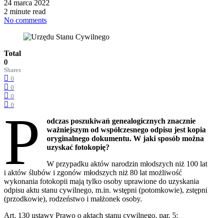
24 marca 2022
2 minute read
No comments
Total
0
Shares
0
0
0
0
P
odczas poszukiwań genealogicznych znacznie
ważniejszym od współczesnego odpisu jest kopia
oryginalnego dokumentu. W jaki sposób można
uzyskać fotokopię?
W przypadku aktów narodzin młodszych niż 100 lat
i aktów ślubów i zgonów młodszych niż 80 lat możliwość
wykonania fotokopii mają tylko osoby uprawione do uzyskania
odpisu aktu stanu cywilnego, m.in. wstępni (potomkowie), zstępni
(przodkowie), rodzeństwo i małżonek osoby.
Art. 130 ustawy Prawo o aktach stanu cywilnego, par. 5: