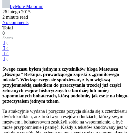
by
More Maiorum
26 lutego 2015
2 minute read
No comments
Total
0
Shares
0
0
0
0
Swego czasu byłem jednym z czytelników bloga Mateusza
„Biszopa” Biskupa, prowadzącego zapiski z „granitowego
miasta”. Wiedząc czego się spodziewać, z tym większą
przyjemnością zasiadłem do przeczytania trzeciej już części
zebranych esejów historycznych o bardziej lub mniej
zapomnianych bohaterach, którą podobnie, jak eseje na blogu,
przeczytałem jednym tchem.
Ta atrakcyjnie wydana i poręczna pozycja składa się z czterdziestu
dwóch krótkich, acz treściwych esejów o ludziach, którzy swym
męstwem i bohaterstwem zasłużyli sobie na wspomnienie, a być
może przypomnienie i pamięć. Każdy z tekstów zbudowany jest w
podobny sposób. Na wstępie mamy swego rodzaju wprowadzenie,