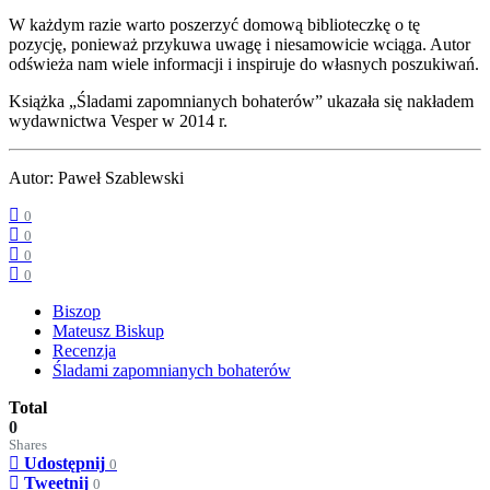
W każdym razie warto poszerzyć domową biblioteczkę o tę
pozycję, ponieważ przykuwa uwagę i niesamowicie wciąga. Autor
odświeża nam wiele informacji i inspiruje do własnych poszukiwań.
Książka „Śladami zapomnianych bohaterów” ukazała się nakładem
wydawnictwa Vesper w 2014 r.
Autor: Paweł Szablewski
0
0
0
0
Biszop
Mateusz Biskup
Recenzja
Śladami zapomnianych bohaterów
Total
0
Shares
Udostępnij
0
Tweetnij
0