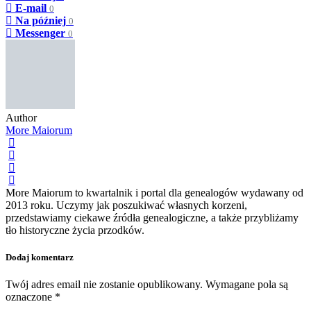
E-mail
0
Na później
0
Messenger
0
Author
More Maiorum
More Maiorum to kwartalnik i portal dla genealogów wydawany od
2013 roku. Uczymy jak poszukiwać własnych korzeni,
przedstawiamy ciekawe źródła genealogiczne, a także przybliżamy
tło historyczne życia przodków.
Dodaj komentarz
Twój adres email nie zostanie opublikowany.
Wymagane pola są
oznaczone
*