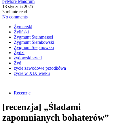
by
More Maiorum
13 stycznia 2025
3 minute read
No comments
Żymierski
Żyliński
Zygmunt Steinmassel
Zygmunt Sierakowski
Zygmunt Siejanowski
Żydzi
żydowski sztetl
Żyd
życie zawodowe przodkówa
życie w XIX wieku
Recenzje
[recenzja] „Śladami
zapomnianych bohaterów”