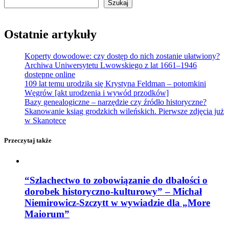
Szukaj
Ostatnie artykuły
Koperty dowodowe: czy dostęp do nich zostanie ułatwiony?
Archiwa Uniwersytetu Lwowskiego z lat 1661–1946
dostępne online
109 lat temu urodziła się Krystyna Feldman – potomkini
Węgrów [akt urodzenia i wywód przodków]
Bazy genealogiczne – narzędzie czy źródło historyczne?
Skanowanie ksiąg grodzkich wileńskich. Pierwsze zdjęcia już
w Skanotece
Przeczytaj także
“Szlachectwo to zobowiązanie do dbałości o
dorobek historyczno-kulturowy” – Michał
Niemirowicz-Szczytt w wywiadzie dla „More
Maiorum”