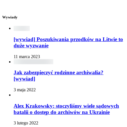
Wywiady
[wywiad] Poszukiwania przodków na Litwie to
duże wyzwanie
11 marca 2023
Jak zabezpieczyć rodzinne archiwalia?
[wywiad]
3 maja 2022
Alex Krakowsky: stoczyliśmy wiele sądowych
batalii o dostęp do archiwów na Ukrainie
3 lutego 2022