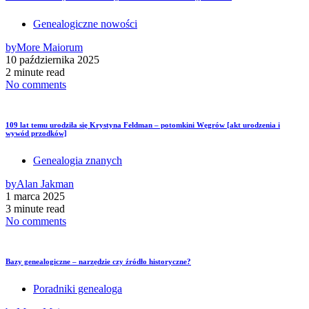
Genealogiczne nowości
by
More Maiorum
10 października 2025
2 minute read
No comments
109 lat temu urodziła się Krystyna Feldman – potomkini Węgrów [akt urodzenia i
wywód przodków]
Genealogia znanych
by
Alan Jakman
1 marca 2025
3 minute read
No comments
Bazy genealogiczne – narzędzie czy źródło historyczne?
Poradniki genealoga