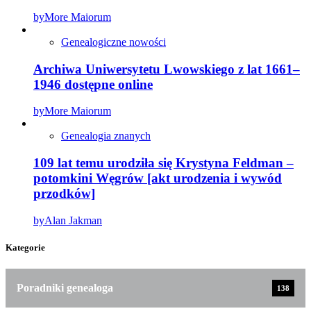
by
More Maiorum
Genealogiczne nowości
Archiwa Uniwersytetu Lwowskiego z lat 1661–
1946 dostępne online
by
More Maiorum
Genealogia znanych
109 lat temu urodziła się Krystyna Feldman –
potomkini Węgrów [akt urodzenia i wywód
przodków]
by
Alan Jakman
Kategorie
Poradniki genealoga
138