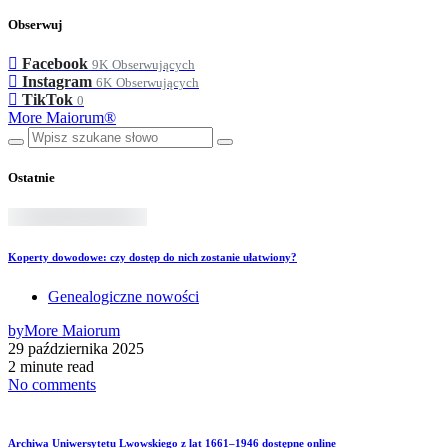
Obserwuj
Facebook
9K
Obserwujących
Instagram
6K
Obserwujących
TikTok
0
More Maiorum®
Ostatnie
Koperty dowodowe: czy dostęp do nich zostanie ułatwiony?
Genealogiczne nowości
by
More Maiorum
29 października 2025
2 minute read
No comments
Archiwa Uniwersytetu Lwowskiego z lat 1661–1946 dostępne online