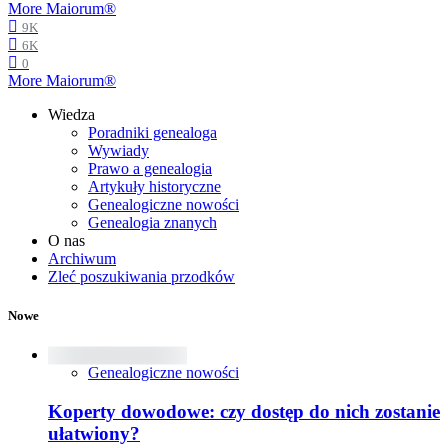
More Maiorum®
9K
6K
0
More Maiorum®
Wiedza
Poradniki genealoga
Wywiady
Prawo a genealogia
Artykuły historyczne
Genealogiczne nowości
Genealogia znanych
O nas
Archiwum
Zleć poszukiwania przodków
Nowe
Genealogiczne nowości
Koperty dowodowe: czy dostęp do nich zostanie
ułatwiony?