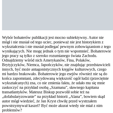
Wybór bohaterów publikacji jest mocno subiektywny. Autor nie
mógł i nie musiał od tego uciec, ponieważ nie jest historykiem z
wykształcenia i nie musiał podlegać pewnym zobowiązaniom z tego
wynikających. Nie mogę jednak o tym nie wspomnieć. Bohaterowie
jego pracy są tylko z szeroko rozumianego świata Zachodu.
Odnajdziemy wśród nich Amerykanów, Fina, Polaków,
Brytyjczyków, Niemca, Japończyków, nie znajdując przedstawicieli
innych, być może antagonistycznych kręgów kulturowych, czego
mi bardzo brakowało. Bohaterowie jego esejów również nie są do
końca zapomniani, zdecydowaną większość ogół ludzi (przeciętnie
wykształcanych) zna, co nie zmienia faktu, że udało mu się mnie
zaskoczyć na przykład osobą „Szamana”, sławnego kapitana
transatlantyków. Mateusz Biskup pozwolił sobie też na
„dofabularyzowanie” na przykład historii „Alana”, bowiem skąd
autor mógł wiedzieć, że Jan Kryst chwilę przed wystrzałem
powstrzymywał kaszel? Być może akurat wtedy nie miał z nim
problemów?