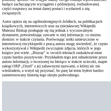
będące zachęcającym wyciągiem z późniejszej, rozbudowanej
części rozprawy na temat danej postaci i wydarzeń z nią
związanych.
Autor opiera się na ogólnodostępnych źródłach, na publikacjach
książkowych, internetowych oraz na (nie)sławnej Wikipedii.
Mateusz Biskup posługuje się nią jednak z wyczuwalnym
dystansem, potwierdzając zawarte w niej informacje, co można
dostrzec w trakcie czytania. Porównując notki umieszczone w
internetowej encyklopedii z pracą autora mogę stwierdzić, że często
wykorzystywał z Wikipedii zwyczajnie zdjęcia, których w jego
książce jest wiele. „Biszop” w swoich tekstach zaskakiwał mnie
często bardzo pozytywnie. Przykładem tego jest odnalezienie przez
autora informacji, o tworzonej na bieżąco w trakcie ucieczki, mapie
załogi ORP „Orzeł” z jej zabawnymi nazwami, o której nic nie
wiedziałem, a wstyd się przyznać, bo parę lat temu byłem bardzo
zainteresowany historią tego okrętu podwodnego.