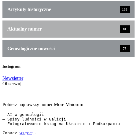
Artykuły historyczne
133
Aktualny numer
81
Genealogiczne nowości
75
Instagram
Newsletter
Obserwuj
Pobierz najnowszy numer More Maiorum
— AI w genealogii

— Spisy ludności w Galicji

— Fotografowanie ksiąg na Ukrainie i Podkarpaciu

Zobacz 
więcej
.