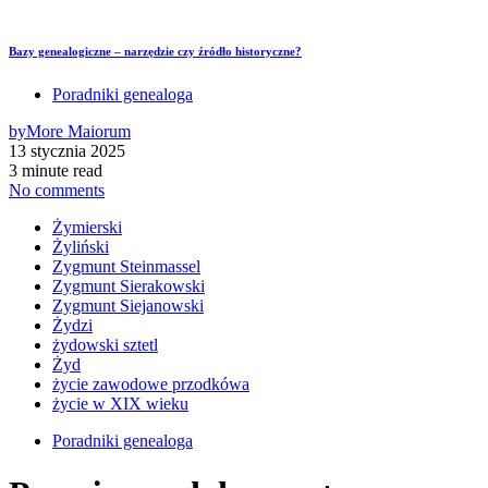
Bazy genealogiczne – narzędzie czy źródło historyczne?
Poradniki genealoga
by
More Maiorum
13 stycznia 2025
3 minute read
No comments
Żymierski
Żyliński
Zygmunt Steinmassel
Zygmunt Sierakowski
Zygmunt Siejanowski
Żydzi
żydowski sztetl
Żyd
życie zawodowe przodkówa
życie w XIX wieku
Poradniki genealoga