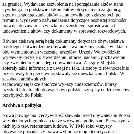
za granicą. Wydawano zezwolenia na sporządzanie aktów stanu
cywilnego na podstawie dokumentów otrzymanych za granicą,
zgody na sporządzania aktów stanu cywilnego zgłaszanych po
terminie, wydawano zaświadczenia dotyczące osobistej zdolności
prawnej do zawarcia związku małżeńskiego, sprostowania i
unieważnienia aktów czy dokumenty w sprawach rozwodowych.
Równie ciekawą serią będą dokumenty dotyczące obywatelstwa
polskiego. Potwierdzenie obywatelstwa możemy szukać w aktach
obu wymienionych wcześniej urzędów: Urzędy Wojewódzkie
wydawały decyzje o stwierdzeniu, utracie, nadaniu, pozbawieniu
czy zwolnieniu z polskiego obywatelstwa, Zarządy Miejskie
zbierały takie informacje z uwagi na fakt, iż osoby te równocześnie
przestawały lub przeciwnie, stawały się mieszkańcami Polski. W
zasobach archiwalnych
zachowały się także zbiorcze wykazy cudzoziemców, którzy
uzyskali lub utracili obywatelstwo polskie czy spisy cudzoziemców
przybyłych do Polski.
Archiwa a polityka
Nowa powojenna rzeczywistość stawiała przed obywatelami Polski
w zmienionych granicach także wyzwania polityczne. Pierwszym z
nich było tzw. referendum ludowe. W 1946 roku wszyscy
obywatele posiadający prawa wyborcze mogli teoretycznie