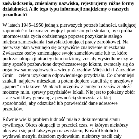
zaświadczenia, zmieniamy nazwiska, rejestrujemy różne formy
działalności. A ile tego typu informacji znajdziemy o naszych
przodkach?
W latach 1945–1950 jedną z pierwszych potrzeb ludności, usiłującej
zapomnieć o koszmarze wojny i poniesionych stratach, była próba
unormowania życia codziennego poprzez pozyskanie stałego
miejsca zamieszkania i satysfakcjonującej pracy zarobkowej. Na
pierwszy plan wysunęło się oczywiście znalezienie mieszkania.
Zwłaszcza osoby zmieniające swoje zameldowanie lub te, które
podczas okupacji utraciły dom rodzinny, zostały wysiedlone czy w
inny sposób pozbawione dotychczasowego lokum, zwracały się do
organów samorządowych – wtedy Zarządów Miejskich i Zarządów
Gmin – celem uzyskania odpowiedniego przydziału. Co obrotniejsi
szukali najpierw mieszkań, a potem dopiero starali się o urzędowy
„papier” na takowe. W aktach urzędów z tamtych czasów znaleźć
możemy m.in. sprawy przydziałów lokali. Nie jest to pokaźny zbiór
– ale wnikliwy genealog z pewnością skorzysta z takiej
sposobności, aby odszukać lub potwierdzić dane adresowe
przodków.
Równie wielki problem ludność miała z dokumentami stanu
cywilnego. Okres okupacji to przecież czas, w którym niektórzy
ukrywali się pod fałszywym nazwiskiem, Kościół katolicki
wydawał metryki dzieciom żydowskim, niektórzy tracili cały