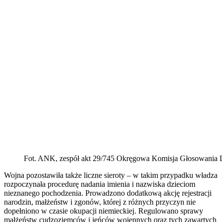
Fot. ANK, zespół akt 29/745 Okręgowa Komisja Głosowani
Wojna pozostawiła także liczne sieroty – w takim przypadku władza
rozpoczynała procedurę nadania imienia i nazwiska dzieciom
nieznanego pochodzenia. Prowadzono dodatkową akcję rejestracji
narodzin, małżeństw i zgonów, której z różnych przyczyn nie
dopełniono w czasie okupacji niemieckiej. Regulowano sprawy
małżeństw cudzoziemców i jeńców wojennych oraz tych zawartych