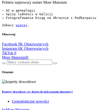
Pobierz najnowszy numer More Maiorum
— AI w genealogii

— Spisy ludności w Galicji

— Fotografowanie ksiąg na Ukrainie i Podkarpaciu

Zobacz 
więcej
.
Obserwuj
Facebook
9K
Obserwujących
Instagram
6K
Obserwujących
TikTok
0
More Maiorum®
Ostatnie
Koperty dowodowe: czy dostęp do nich zostanie ułatwiony?
Genealogiczne nowości
by
More Maiorum