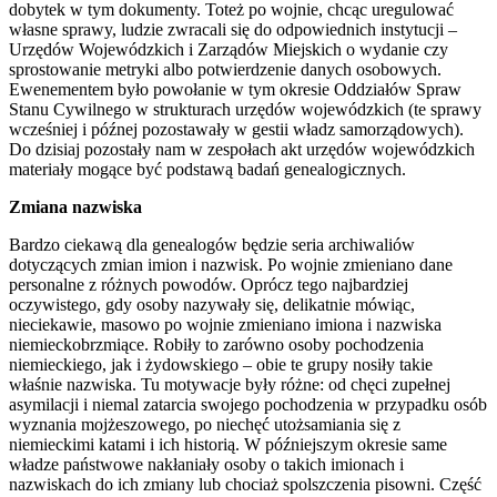
dobytek w tym dokumenty. Toteż po wojnie, chcąc uregulować
własne sprawy, ludzie zwracali się do odpowiednich instytucji –
Urzędów Wojewódzkich i Zarządów Miejskich o wydanie czy
sprostowanie metryki albo potwierdzenie danych osobowych.
Ewenementem było powołanie w tym okresie Oddziałów Spraw
Stanu Cywilnego w strukturach urzędów wojewódzkich (te sprawy
wcześniej i późnej pozostawały w gestii władz samorządowych).
Do dzisiaj pozostały nam w zespołach akt urzędów wojewódzkich
materiały mogące być podstawą badań genealogicznych.
Zmiana nazwiska
Bardzo ciekawą dla genealogów będzie seria archiwaliów
dotyczących zmian imion i nazwisk. Po wojnie zmieniano dane
personalne z różnych powodów. Oprócz tego najbardziej
oczywistego, gdy osoby nazywały się, delikatnie mówiąc,
nieciekawie, masowo po wojnie zmieniano imiona i nazwiska
niemieckobrzmiące. Robiły to zarówno osoby pochodzenia
niemieckiego, jak i żydowskiego – obie te grupy nosiły takie
właśnie nazwiska. Tu motywacje były różne: od chęci zupełnej
asymilacji i niemal zatarcia swojego pochodzenia w przypadku osób
wyznania mojżeszowego, po niechęć utożsamiania się z
niemieckimi katami i ich historią. W późniejszym okresie same
władze państwowe nakłaniały osoby o takich imionach i
nazwiskach do ich zmiany lub chociaż spolszczenia pisowni. Część